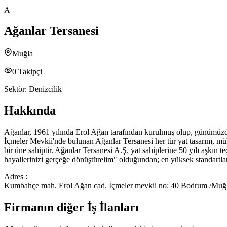
A
Ağanlar Tersanesi
Muğla
0
Takipçi
Sektör:
Denizcilik
Hakkında
Ağanlar, 1961 yılında Erol Ağan tarafından kurulmuş olup, günümüzde
İçmeler Mevkii'nde bulunan Ağanlar Tersanesi her tür yat tasarım, müh
bir üne sahiptir. Ağanlar Tersanesi A.Ş. yat sahiplerine 50 yılı aşkın 
hayallerinizi gerçeğe dönüştürelim" olduğundan; en yüksek standartlar
Adres :
Kumbahçe mah. Erol Ağan cad. İçmeler mevkii no: 40 Bodrum /Muğl
Firmanın diğer İş İlanları