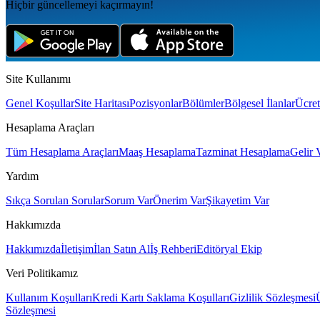
Hiçbir güncellemeyi kaçırmayın!
Site Kullanımı
Genel Koşullar
Site Haritası
Pozisyonlar
Bölümler
Bölgesel İlanlar
Ücret
Hesaplama Araçları
Tüm Hesaplama Araçları
Maaş Hesaplama
Tazminat Hesaplama
Gelir 
Yardım
Sıkça Sorulan Sorular
Sorum Var
Önerim Var
Şikayetim Var
Hakkımızda
Hakkımızda
İletişim
İlan Satın Al
İş Rehberi
Editöryal Ekip
Veri Politikamız
Kullanım Koşulları
Kredi Kartı Saklama Koşulları
Gizlilik Sözleşmesi
Sözleşmesi