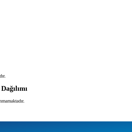
ır.
 Dağılımı
lunmamaktadır.