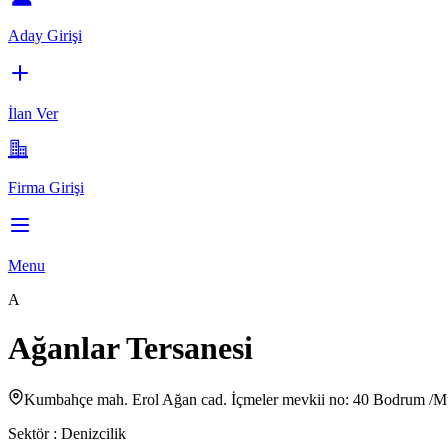
Aday Girişi
İlan Ver
Firma Girişi
Menu
A
Ağanlar Tersanesi
Kumbahçe mah. Erol Ağan cad. İçmeler mevkii no: 40 Bodrum /Mu
Sektör :
Denizcilik