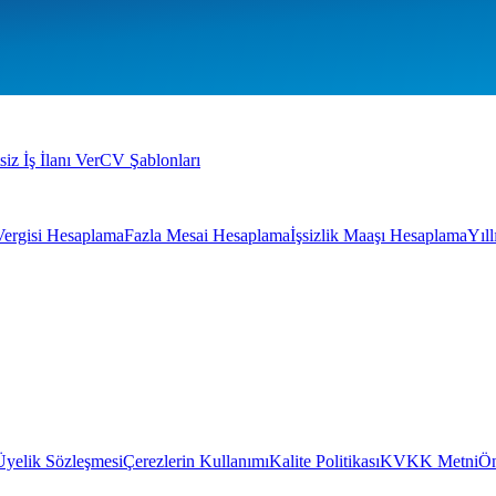
siz İş İlanı Ver
CV Şablonları
Vergisi Hesaplama
Fazla Mesai Hesaplama
İşsizlik Maaşı Hesaplama
Yıl
Üyelik Sözleşmesi
Çerezlerin Kullanımı
Kalite Politikası
KVKK Metni
Ön