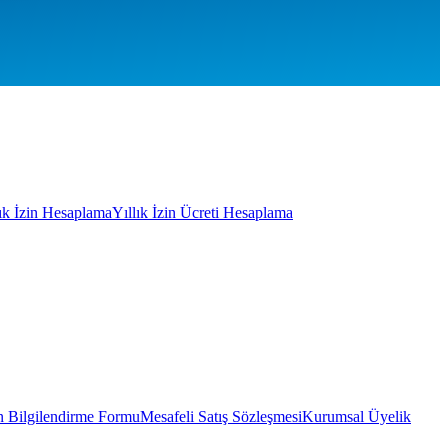
lık İzin Hesaplama
Yıllık İzin Ücreti Hesaplama
 Bilgilendirme Formu
Mesafeli Satış Sözleşmesi
Kurumsal Üyelik