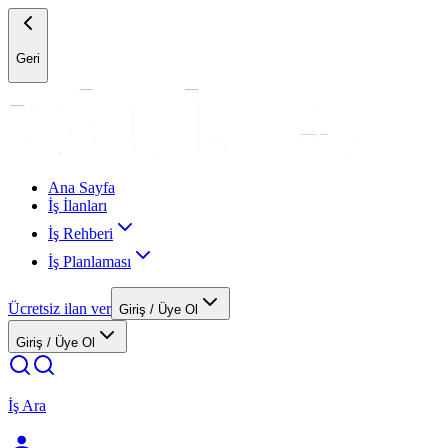
Geri
Ana Sayfa
İş İlanları
İş Rehberi
İş Planlaması
Ücretsiz ilan ver
Giriş / Üye Ol
Giriş / Üye Ol
İş Ara