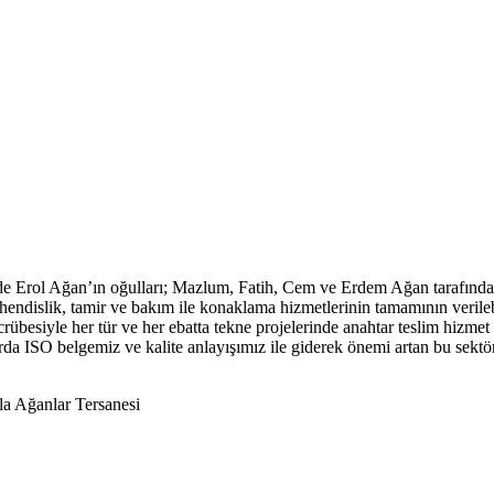
 Erol Ağan’ın oğulları; Mazlum, Fatih, Cem ve Erdem Ağan tarafından 
endislik, tamir ve bakım ile konaklama hizmetlerinin tamamının verileb
tecrübesiyle her tür ve her ebatta tekne projelerinde anahtar teslim hizm
da ISO belgemiz ve kalite anlayışımız ile giderek önemi artan bu sektö
a Ağanlar Tersanesi