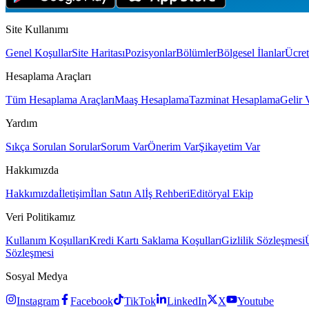
Site Kullanımı
Genel Koşullar
Site Haritası
Pozisyonlar
Bölümler
Bölgesel İlanlar
Ücret
Hesaplama Araçları
Tüm Hesaplama Araçları
Maaş Hesaplama
Tazminat Hesaplama
Gelir 
Yardım
Sıkça Sorulan Sorular
Sorum Var
Önerim Var
Şikayetim Var
Hakkımızda
Hakkımızda
İletişim
İlan Satın Al
İş Rehberi
Editöryal Ekip
Veri Politikamız
Kullanım Koşulları
Kredi Kartı Saklama Koşulları
Gizlilik Sözleşmesi
Sözleşmesi
Sosyal Medya
Instagram
Facebook
TikTok
LinkedIn
X
Youtube