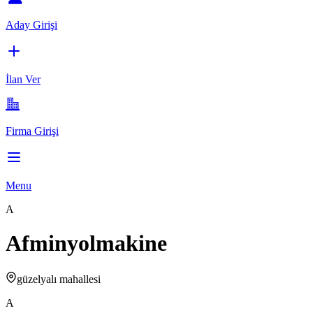
Aday Girişi
İlan Ver
Firma Girişi
Menu
A
Afminyolmakine
güzelyalı mahallesi
A