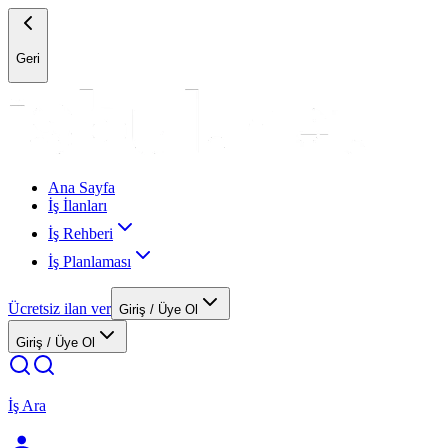
Geri
Ana Sayfa
İş İlanları
İş Rehberi
İş Planlaması
Ücretsiz ilan ver
Giriş / Üye Ol
Giriş / Üye Ol
İş Ara