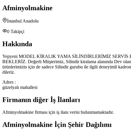
Afminyolmakine
İstanbul Anadolu
0
Takipçi
Hakkında
Yepyeni MODEL KİRALIK YAMA SİLİNDİRLERİMİZ SERVİ
BEKLERİZ. Değerli Müşterimiz, Silindir kiralama alanında Dev olan 
ürünlerimizin için de sadece Silindir gurubu ile ilgili deneyimli kadro
dileriz.
Adres :
güzelyalı mahallesi
Firmanın diğer İş İlanları
Afminyolmakine
firması için iş ilanı verisi bulunmamaktadır.
Afminyolmakine
İçin Şehir Dağılımı