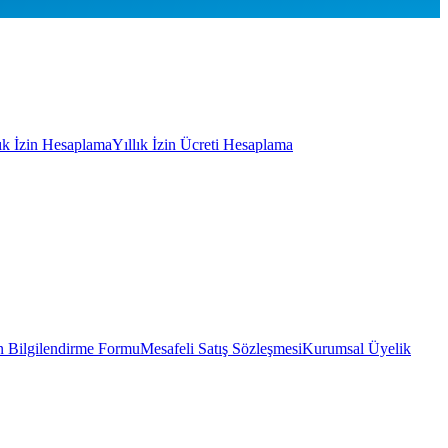
lık İzin Hesaplama
Yıllık İzin Ücreti Hesaplama
 Bilgilendirme Formu
Mesafeli Satış Sözleşmesi
Kurumsal Üyelik