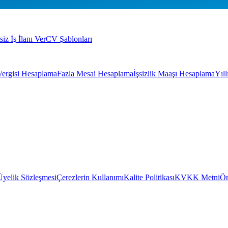
siz İş İlanı Ver
CV Şablonları
Vergisi Hesaplama
Fazla Mesai Hesaplama
İşsizlik Maaşı Hesaplama
Yıl
Üyelik Sözleşmesi
Çerezlerin Kullanımı
Kalite Politikası
KVKK Metni
Ön