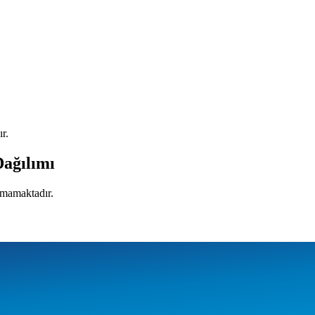
r.
Dağılımı
unmamaktadır.