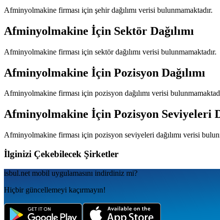
Afminyolmakine
firması için şehir dağılımı verisi bulunmamaktadır.
Afminyolmakine
İçin Sektör Dağılımı
Afminyolmakine
firması için sektör dağılımı verisi bulunmamaktadır.
Afminyolmakine
İçin Pozisyon Dağılımı
Afminyolmakine
firması için pozisyon dağılımı verisi bulunmamaktadı
Afminyolmakine
İçin Pozisyon Seviyeleri 
Afminyolmakine
firması için pozisyon seviyeleri dağılımı verisi bul
İlginizi Çekebilecek Şirketler
isbul.net
mobil uygulamаsını
indirdiniz mi?
Hiçbir güncellemeyi kaçırmayın!