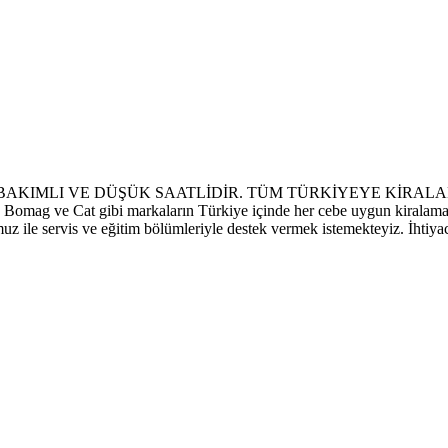
S BAKIMLI VE DÜŞÜK SAATLİDİR. TÜM TÜRKİYEYE KİRAL
Bomag ve Cat gibi markaların Türkiye içinde her cebe uygun kiralamad
muz ile servis ve eğitim bölümleriyle destek vermek istemekteyiz. İhtiyac