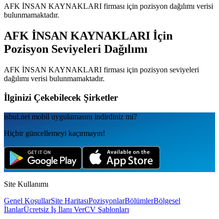
AFK İNSAN KAYNAKLARI
firması için pozisyon dağılımı verisi
bulunmamaktadır.
AFK İNSAN KAYNAKLARI
İçin
Pozisyon Seviyeleri Dağılımı
AFK İNSAN KAYNAKLARI
firması için pozisyon seviyeleri
dağılımı verisi bulunmamaktadır.
İlginizi Çekebilecek Şirketler
isbul.net
mobil uygulamаsını
indirdiniz mi?
Hiçbir güncellemeyi kaçırmayın!
Site Kullanımı
Genel Koşullar
Site Haritası
Pozisyonlar
Bölümler
Bölgesel
İlanlar
Ücretsiz İş İlanı Ver
CV Şablonları