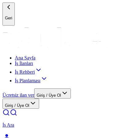
Geri
Ana Sayfa
İş İlanları
İş Rehberi
İş Planlaması
Ücretsiz ilan ver
Giriş / Üye Ol
Giriş / Üye Ol
İş Ara