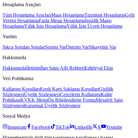
Hesaplama Araçları
Tüm Hesaplama Araçları
Maaş Hesaplama
Tazminat Hesaplama
Gelir
Vergisi Hesaplama
Fazla Mesai Hesaplama
İşsizlik Maaşı
Hesaplama
Yıllık İzin Hesaplama
Yıllık İzin Ücreti Hesaplama
Yardım
Sıkça Sorulan Sorular
Sorum Var
Önerim Var
Şikayetim Var
Hakkımızda
Hakkımızda
İletişim
İlan Satın Al
İş Rehberi
Editöryal Ekip
Veri Politikamız
Kullanım Koşulları
Kredi Kartı Saklama Koşulları
Gizlilik
Sözleşmesi
Üyelik Sözleşmesi
Çerezlerin Kullanımı
Kalite
Politikası
KVKK Metni
Ön Bilgilendirme Formu
Mesafeli Satış
Sözleşmesi
Kurumsal Üyelik Sözleşmesi
Sosyal Medya
Instagram
Facebook
TikTok
LinkedIn
X
Youtube
Hizmetlerimizle ilgili tüm sorularınızı yanıtlamaya hazırız.