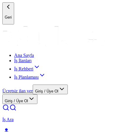
Geri
Ana Sayfa
İş İlanları
İş Rehberi
İş Planlaması
Ücretsiz ilan ver
Giriş / Üye Ol
Giriş / Üye Ol
İş Ara