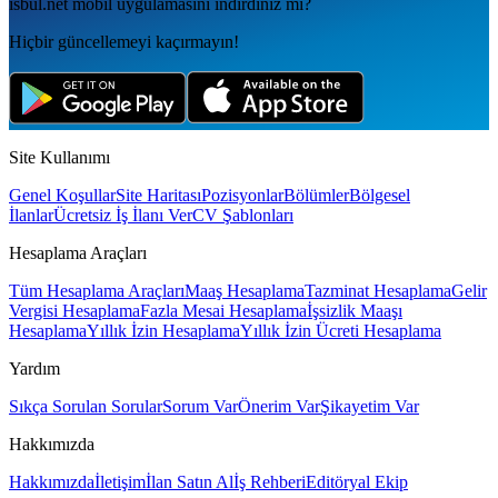
isbul.net
mobil uygulamаsını
indirdiniz mi?
Hiçbir güncellemeyi kaçırmayın!
Site Kullanımı
Genel Koşullar
Site Haritası
Pozisyonlar
Bölümler
Bölgesel
İlanlar
Ücretsiz İş İlanı Ver
CV Şablonları
Hesaplama Araçları
Tüm Hesaplama Araçları
Maaş Hesaplama
Tazminat Hesaplama
Gelir
Vergisi Hesaplama
Fazla Mesai Hesaplama
İşsizlik Maaşı
Hesaplama
Yıllık İzin Hesaplama
Yıllık İzin Ücreti Hesaplama
Yardım
Sıkça Sorulan Sorular
Sorum Var
Önerim Var
Şikayetim Var
Hakkımızda
Hakkımızda
İletişim
İlan Satın Al
İş Rehberi
Editöryal Ekip