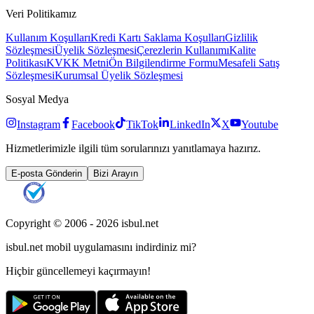
Veri Politikamız
Kullanım Koşulları
Kredi Kartı Saklama Koşulları
Gizlilik
Sözleşmesi
Üyelik Sözleşmesi
Çerezlerin Kullanımı
Kalite
Politikası
KVKK Metni
Ön Bilgilendirme Formu
Mesafeli Satış
Sözleşmesi
Kurumsal Üyelik Sözleşmesi
Sosyal Medya
Instagram
Facebook
TikTok
LinkedIn
X
Youtube
Hizmetlerimizle ilgili tüm sorularınızı yanıtlamaya hazırız.
E-posta Gönderin
Bizi Arayın
Copyright © 2006 -
2026
isbul.net
isbul.net
mobil uygulamasını
indirdiniz mi?
Hiçbir güncellemeyi kaçırmayın!