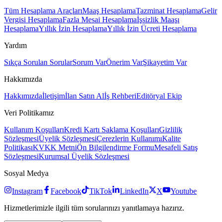
Tüm Hesaplama Araçları
Maaş Hesaplama
Tazminat Hesaplama
Gelir
Vergisi Hesaplama
Fazla Mesai Hesaplama
İşsizlik Maaşı
Hesaplama
Yıllık İzin Hesaplama
Yıllık İzin Ücreti Hesaplama
Yardım
Sıkça Sorulan Sorular
Sorum Var
Önerim Var
Şikayetim Var
Hakkımızda
Hakkımızda
İletişim
İlan Satın Al
İş Rehberi
Editöryal Ekip
Veri Politikamız
Kullanım Koşulları
Kredi Kartı Saklama Koşulları
Gizlilik
Sözleşmesi
Üyelik Sözleşmesi
Çerezlerin Kullanımı
Kalite
Politikası
KVKK Metni
Ön Bilgilendirme Formu
Mesafeli Satış
Sözleşmesi
Kurumsal Üyelik Sözleşmesi
Sosyal Medya
Instagram
Facebook
TikTok
LinkedIn
X
Youtube
Hizmetlerimizle ilgili tüm sorularınızı yanıtlamaya hazırız.