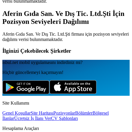
verisi bulunmamaktadır.
Aferin Gıda San. Ve Dış Tic. Ltd.Şti
İçin
Pozisyon Seviyeleri Dağılımı
Aferin Gıda San. Ve Dış Tic. Ltd.Şti
firması için pozisyon seviyeleri
dağılımı verisi bulunmamaktadır.
İlginizi Çekebilecek Şirketler
isbul.net
mobil uygulamаsını
indirdiniz mi?
Hiçbir güncellemeyi kaçırmayın!
Site Kullanımı
Genel Koşullar
Site Haritası
Pozisyonlar
Bölümler
Bölgesel
İlanlar
Ücretsiz İş İlanı Ver
CV Şablonları
Hesaplama Araçları