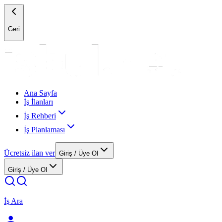
Geri
Ana Sayfa
İş İlanları
İş Rehberi
İş Planlaması
Ücretsiz ilan ver
Giriş / Üye Ol
Giriş / Üye Ol
İş Ara