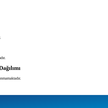
.
dır.
 Dağılımı
lunmamaktadır.