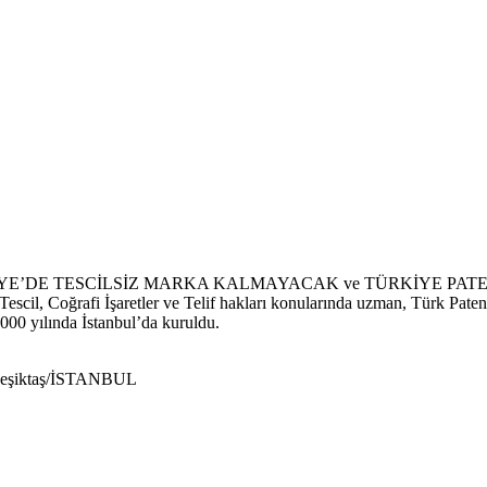
le ‘TÜRKİYE’DE TESCİLSİZ MARKA KALMAYACAK ve TÜRKİYE PATEN
il, Coğrafi İşaretler ve Telif hakları konularında uzman, Türk Paten
 yılında İstanbul’da kuruldu.
3 Beşiktaş/İSTANBUL