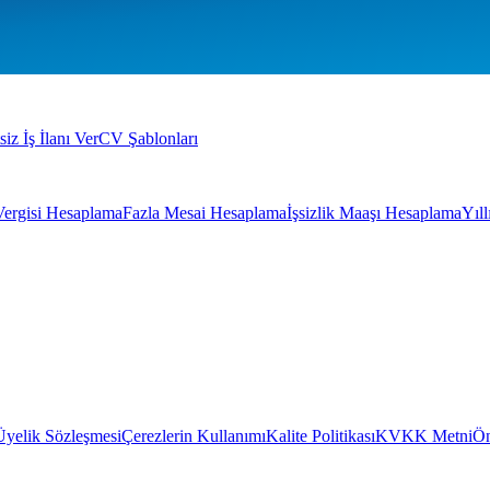
siz İş İlanı Ver
CV Şablonları
Vergisi Hesaplama
Fazla Mesai Hesaplama
İşsizlik Maaşı Hesaplama
Yıl
Üyelik Sözleşmesi
Çerezlerin Kullanımı
Kalite Politikası
KVKK Metni
Ön