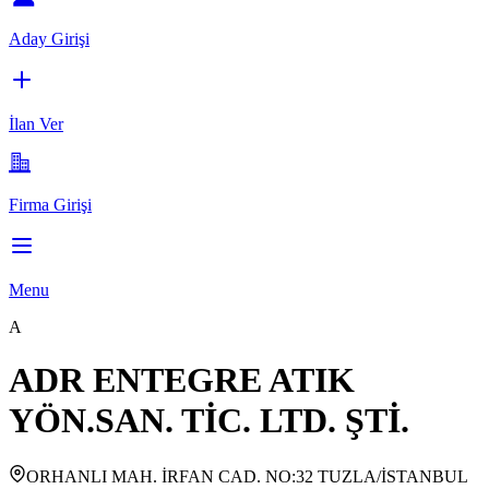
Aday Girişi
İlan Ver
Firma Girişi
Menu
A
ADR ENTEGRE ATIK
YÖN.SAN. TİC. LTD. ŞTİ.
ORHANLI MAH. İRFAN CAD. NO:32 TUZLA/İSTANBUL