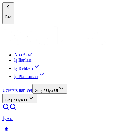
Geri
Ana Sayfa
İş İlanları
İş Rehberi
İş Planlaması
Ücretsiz ilan ver
Giriş / Üye Ol
Giriş / Üye Ol
İş Ara