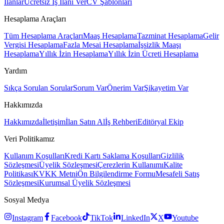
İlanlar
Ücretsiz İş İlanı Ver
CV Şablonları
Hesaplama Araçları
Tüm Hesaplama Araçları
Maaş Hesaplama
Tazminat Hesaplama
Gelir
Vergisi Hesaplama
Fazla Mesai Hesaplama
İşsizlik Maaşı
Hesaplama
Yıllık İzin Hesaplama
Yıllık İzin Ücreti Hesaplama
Yardım
Sıkça Sorulan Sorular
Sorum Var
Önerim Var
Şikayetim Var
Hakkımızda
Hakkımızda
İletişim
İlan Satın Al
İş Rehberi
Editöryal Ekip
Veri Politikamız
Kullanım Koşulları
Kredi Kartı Saklama Koşulları
Gizlilik
Sözleşmesi
Üyelik Sözleşmesi
Çerezlerin Kullanımı
Kalite
Politikası
KVKK Metni
Ön Bilgilendirme Formu
Mesafeli Satış
Sözleşmesi
Kurumsal Üyelik Sözleşmesi
Sosyal Medya
Instagram
Facebook
TikTok
LinkedIn
X
Youtube