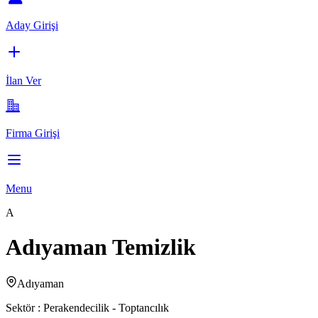
Aday Girişi
İlan Ver
Firma Girişi
Menu
A
Adıyaman Temizlik
Adıyaman
Sektör :
Perakendecilik - Toptancılık