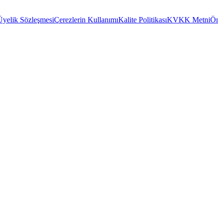
Üyelik Sözleşmesi
Çerezlerin Kullanımı
Kalite Politikası
KVKK Metni
Ön