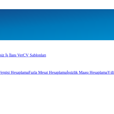
siz İş İlanı Ver
CV Şablonları
Vergisi Hesaplama
Fazla Mesai Hesaplama
İşsizlik Maaşı Hesaplama
Yıl