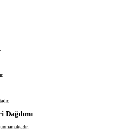
.
r.
adır.
ri Dağılımı
ulunmamaktadır.