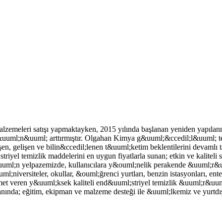
meleri satışı yapmaktayken, 2015 yılında başlanan yeniden yapılanma 
&uuml;n&uuml; arttırmıştır. Olgahan Kimya g&uuml;&ccedil;l&uuml; te
n, gelişen ve bilin&ccedil;lenen t&uuml;ketim beklentilerini devamlı tak
l temizlik maddelerini en uygun fiyatlarla sunan; etkin ve kaliteli sa
l;n yelpazemizde, kullanıcılara y&ouml;nelik perakende &uuml;r&uuml;n
&uuml;niversiteler, okullar, &ouml;ğrenci yurtları, benzin istasyonları, en
et veren y&uuml;ksek kaliteli end&uuml;striyel temizlik &uuml;r&uuml;
ında; eğitim, ekipman ve malzeme desteği ile &uuml;lkemiz ve yurtdış