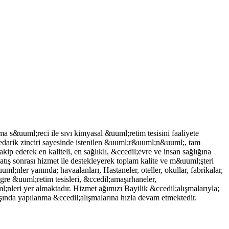
s&uuml;reci ile sıvı kimyasal &uuml;retim tesisini faaliyete
darik zinciri sayesinde istenilen &uuml;r&uuml;n&uuml;, tam
ip ederek en kaliteli, en sağlıklı, &ccedil;evre ve insan sağlığına
tış sonrası hizmet ile destekleyerek toplam kalite ve m&uuml;şteri
ler yanında; havaalanları, Hastaneler, oteller, okullar, fabrikalar,
tegre &uuml;retim tesisleri, &ccedil;amaşırhaneler,
nleri yer almaktadır. Hizmet ağımızı Bayilik &ccedil;alışmalarıyla;
ında yapılanma &ccedil;alışmalarına hızla devam etmektedir.