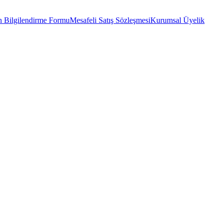
 Bilgilendirme Formu
Mesafeli Satış Sözleşmesi
Kurumsal Üyelik