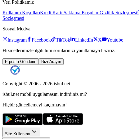
Veri Politikamız
Kullanım Koşulları
Kredi Kartı Saklama Koşulları
Gizlilik Sözleşmesi
Sözleşmesi
Sosyal Medya
Instagram
Facebook
TikTok
LinkedIn
X
Youtube
Hizmetlerimizle ilgili tüm sorularınızı yanıtlamaya hazırız.
E-posta Gönderin
Bizi Arayın
Copyright © 2006 -
2026
isbul.net
isbul.net
mobil uygulamasını
indirdiniz mi?
Hiçbir güncellemeyi kaçırmayın!
Site Kullanımı