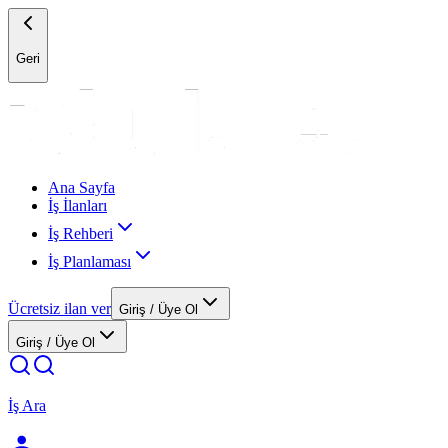
Geri
Ana Sayfa
İş İlanları
İş Rehberi
İş Planlaması
Ücretsiz ilan ver
Giriş / Üye Ol
Giriş / Üye Ol
İş Ara