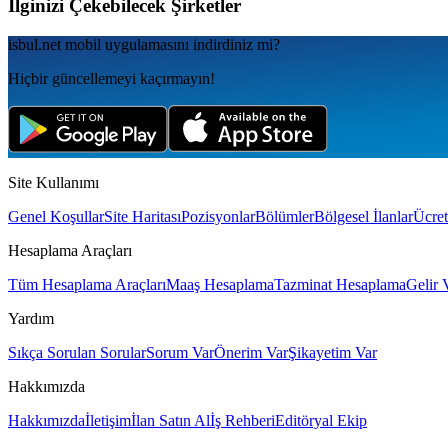
İlginizi Çekebilecek Şirketler
isbul.net
mobil uygulamаsını
indirdiniz mi?
Hiçbir güncellemeyi kaçırmayın!
Site Kullanımı
Genel Koşullar
Site Haritası
Pozisyonlar
Bölümler
Bölgesel İlanlar
Ücret
Hesaplama Araçları
Tüm Hesaplama Araçları
Maaş Hesaplama
Tazminat Hesaplama
Gelir 
Yardım
Sıkça Sorulan Sorular
Sorum Var
Önerim Var
Şikayetim Var
Hakkımızda
Hakkımızda
İletişim
İlan Satın Al
İş Rehberi
Editöryal Ekip