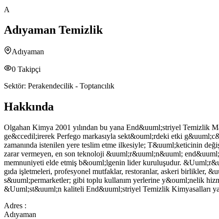
A
Adıyaman Temizlik
Adıyaman
0
Takipçi
Sektör:
Perakendecilik - Toptancılık
Hakkında
Olgahan Kimya 2001 yılından bu yana End&uuml;striyel Temizlik Malze
ge&ccedil;irerek Perfego markasıyla sekt&ouml;rdeki etki g&uuml;c
zamanında istenilen yere teslim etme ilkesiyle; T&uuml;keticinin değişe
zarar vermeyen, en son teknoloji &uuml;r&uuml;n&uuml; end&uuml;striye
memnuniyeti elde etmiş b&ouml;lgenin lider kuruluşudur. &Uuml;r&uum
gıda işletmeleri, profesyonel mutfaklar, restoranlar, askeri birlikler, 
s&uuml;permarketler; gibi toplu kullanım yerlerine y&ouml;nelik hizm
&Uuml;st&uuml;n kaliteli End&uuml;striyel Temizlik Kimyasalları yan
Adres :
Adıyaman