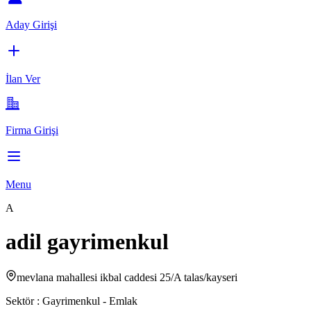
Aday Girişi
İlan Ver
Firma Girişi
Menu
A
adil gayrimenkul
mevlana mahallesi ikbal caddesi 25/A talas/kayseri
Sektör :
Gayrimenkul - Emlak