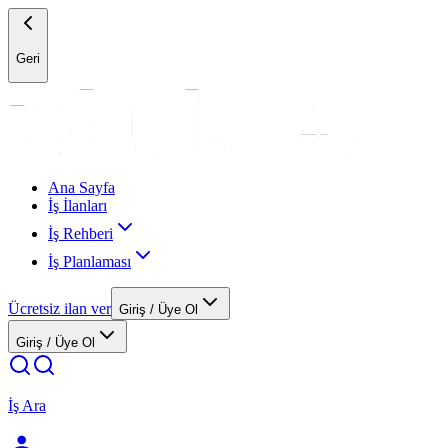
Geri
Ana Sayfa
İş İlanları
İş Rehberi
İş Planlaması
Ücretsiz ilan ver
Giriş / Üye Ol
Giriş / Üye Ol
İş Ara