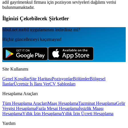
adil gayrimenkul
firması için pozisyon seviyeleri dağılımı verisi
bulunmamaktadır.
İlginizi Çekebilecek Şirketler
isbul.net
mobil uygulamаsını
indirdiniz mi?
Hiçbir güncellemeyi kaçırmayın!
Site Kullanımı
Genel Koşullar
Site Haritası
Pozisyonlar
Bölümler
Bölgesel
İlanlar
Ücretsiz İş İlanı Ver
CV Şablonları
Hesaplama Araçları
Tüm Hesaplama Araçları
Maaş Hesaplama
Tazminat Hesaplama
Gelir
Vergisi Hesaplama
Fazla Mesai Hesaplama
İşsizlik Maaşı
Hesaplama
Yıllık İzin Hesaplama
Yıllık İzin Ücreti Hesaplama
Yardım