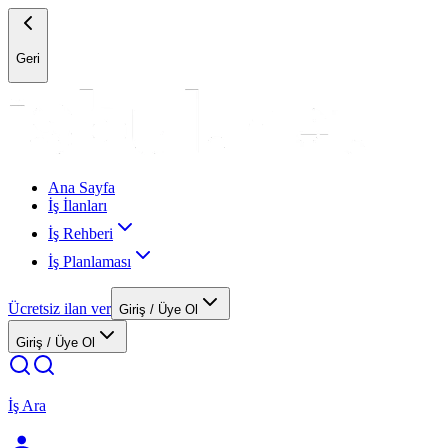
Geri
Ana Sayfa
İş İlanları
İş Rehberi
İş Planlaması
Ücretsiz ilan ver
Giriş / Üye Ol
Giriş / Üye Ol
İş Ara