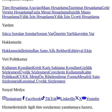
Tüm Hesaplama Araçları
Maaş Hesaplama
Tazminat Hesaplama
Gelir
Vergisi Hesaplama
Fazla Mesai Hesaplama
İşsizlik Maaşı
Hesaplama
Yıllık İzin Hesaplama
Yıllık İzin Ücreti Hesaplama
Yardım
Sıkça Sorulan Sorular
Sorum Var
Önerim Var
Şikayetim Var
Hakkımızda
Hakkımızda
İletişim
İlan Satın Al
İş Rehberi
Editöryal Ekip
Veri Politikamız
Kullanım Koşulları
Kredi Kartı Saklama Koşulları
Gizlilik
Sözleşmesi
Üyelik Sözleşmesi
Çerezlerin Kullanımı
Kalite
Politikası
KVKK Metni
Ön Bilgilendirme Formu
Mesafeli Satış
Sözleşmesi
Kurumsal Üyelik Sözleşmesi
Sosyal Medya
Instagram
Facebook
TikTok
LinkedIn
X
Youtube
Hizmetlerimizle ilgili tüm sorularınızı yanıtlamaya hazırız.