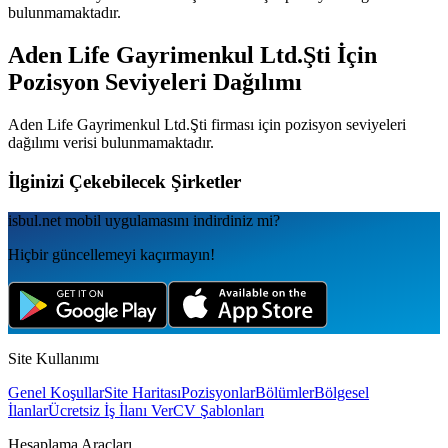
bulunmamaktadır.
Aden Life Gayrimenkul Ltd.Şti
İçin
Pozisyon Seviyeleri Dağılımı
Aden Life Gayrimenkul Ltd.Şti
firması için pozisyon seviyeleri
dağılımı verisi bulunmamaktadır.
İlginizi Çekebilecek Şirketler
isbul.net
mobil uygulamаsını
indirdiniz mi?
Hiçbir güncellemeyi kaçırmayın!
Site Kullanımı
Genel Koşullar
Site Haritası
Pozisyonlar
Bölümler
Bölgesel
İlanlar
Ücretsiz İş İlanı Ver
CV Şablonları
Hesaplama Araçları