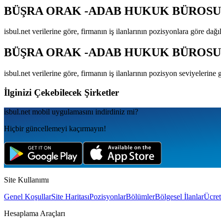
BÜŞRA ORAK -ADAB HUKUK BÜROSU
isbul.net verilerine göre, firmanın iş ilanlarının pozisyonlara göre dağ
BÜŞRA ORAK -ADAB HUKUK BÜROSU
isbul.net verilerine göre, firmanın iş ilanlarının pozisyon seviyelerine
İlginizi Çekebilecek Şirketler
isbul.net
mobil uygulamаsını
indirdiniz mi?
Hiçbir güncellemeyi kaçırmayın!
Site Kullanımı
Genel Koşullar
Site Haritası
Pozisyonlar
Bölümler
Bölgesel İlanlar
Ücret
Hesaplama Araçları