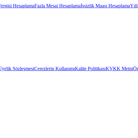
Vergisi Hesaplama
Fazla Mesai Hesaplama
İşsizlik Maaşı Hesaplama
Yıl
Üyelik Sözleşmesi
Çerezlerin Kullanımı
Kalite Politikası
KVKK Metni
Ön