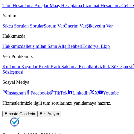
Tüm Hesaplama Araçları
Maaş Hesaplama
Tazminat Hesaplama
Gelir 
Yardım
Sıkça Sorulan Sorular
Sorum Var
Önerim Var
Şikayetim Var
Hakkımızda
Hakkımızda
İletişim
İlan Satın Al
İş Rehberi
Editöryal Ekip
Veri Politikamız
Kullanım Koşulları
Kredi Kartı Saklama Koşulları
Gizlilik Sözleşmesi
Sözleşmesi
Sosyal Medya
Instagram
Facebook
TikTok
LinkedIn
X
Youtube
Hizmetlerimizle ilgili tüm sorularınızı yanıtlamaya hazırız.
E-posta Gönderin
Bizi Arayın