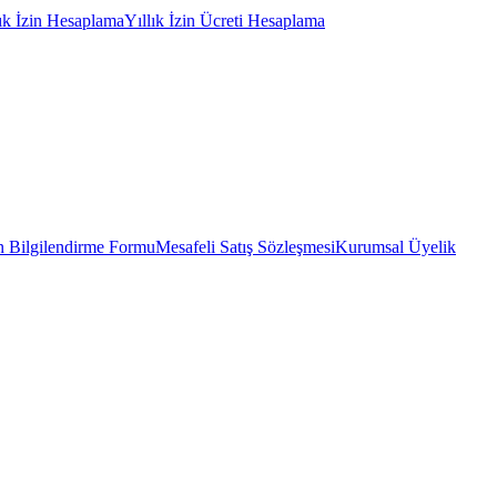
lık İzin Hesaplama
Yıllık İzin Ücreti Hesaplama
 Bilgilendirme Formu
Mesafeli Satış Sözleşmesi
Kurumsal Üyelik