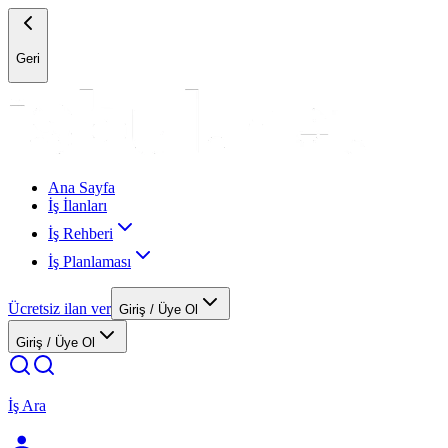
Geri
Ana Sayfa
İş İlanları
İş Rehberi
İş Planlaması
Ücretsiz ilan ver
Giriş / Üye Ol
Giriş / Üye Ol
İş Ara