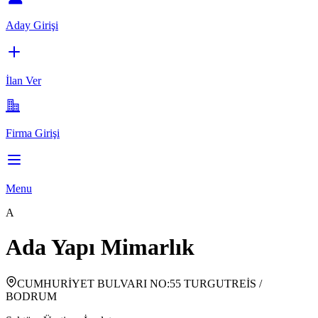
Aday Girişi
İlan Ver
Firma Girişi
Menu
A
Ada Yapı Mimarlık
CUMHURİYET BULVARI NO:55 TURGUTREİS /
BODRUM