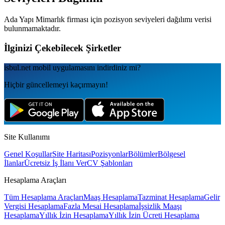
Ada Yapı Mimarlık
firması için pozisyon seviyeleri dağılımı verisi
bulunmamaktadır.
İlginizi Çekebilecek Şirketler
isbul.net
mobil uygulamаsını
indirdiniz mi?
Hiçbir güncellemeyi kaçırmayın!
Site Kullanımı
Genel Koşullar
Site Haritası
Pozisyonlar
Bölümler
Bölgesel
İlanlar
Ücretsiz İş İlanı Ver
CV Şablonları
Hesaplama Araçları
Tüm Hesaplama Araçları
Maaş Hesaplama
Tazminat Hesaplama
Gelir
Vergisi Hesaplama
Fazla Mesai Hesaplama
İşsizlik Maaşı
Hesaplama
Yıllık İzin Hesaplama
Yıllık İzin Ücreti Hesaplama