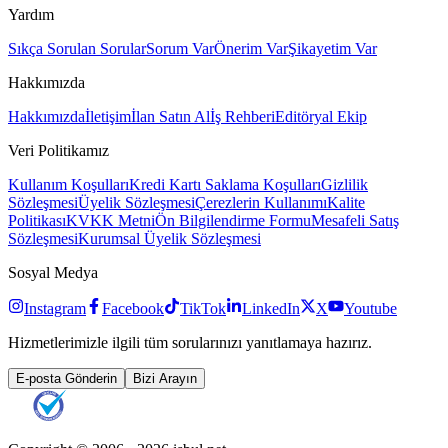
Yardım
Sıkça Sorulan Sorular
Sorum Var
Önerim Var
Şikayetim Var
Hakkımızda
Hakkımızda
İletişim
İlan Satın Al
İş Rehberi
Editöryal Ekip
Veri Politikamız
Kullanım Koşulları
Kredi Kartı Saklama Koşulları
Gizlilik
Sözleşmesi
Üyelik Sözleşmesi
Çerezlerin Kullanımı
Kalite
Politikası
KVKK Metni
Ön Bilgilendirme Formu
Mesafeli Satış
Sözleşmesi
Kurumsal Üyelik Sözleşmesi
Sosyal Medya
Instagram
Facebook
TikTok
LinkedIn
X
Youtube
Hizmetlerimizle ilgili tüm sorularınızı yanıtlamaya hazırız.
E-posta Gönderin
Bizi Arayın