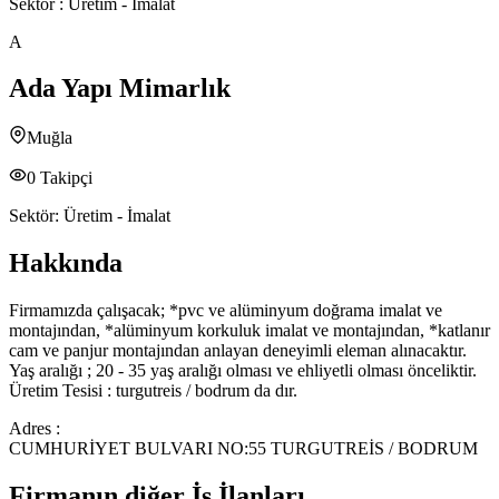
Sektör :
Üretim - İmalat
A
Ada Yapı Mimarlık
Muğla
0
Takipçi
Sektör:
Üretim - İmalat
Hakkında
Firmamızda çalışacak; *pvc ve alüminyum doğrama imalat ve
montajından, *alüminyum korkuluk imalat ve montajından, *katlanır
cam ve panjur montajından anlayan deneyimli eleman alınacaktır.
Yaş aralığı ; 20 - 35 yaş aralığı olması ve ehliyetli olması önceliktir.
Üretim Tesisi : turgutreis / bodrum da dır.
Adres :
CUMHURİYET BULVARI NO:55 TURGUTREİS / BODRUM
Firmanın diğer İş İlanları