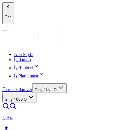
Geri
Ana Sayfa
İş İlanları
İş Rehberi
İş Planlaması
Ücretsiz ilan ver
Giriş / Üye Ol
Giriş / Üye Ol
İş Ara