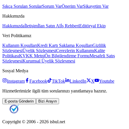
Sıkça Sorulan Sorular
Sorum Var
Önerim Var
Şikayetim Var
Hakkımızda
Hakkımızda
İletişim
İlan Satın Al
İş Rehberi
Editöryal Ekip
Veri Politikamız
Kullanım Koşulları
Kredi Kartı Saklama Koşulları
Gizlilik
Sözleşmesi
Üyelik Sözleşmesi
Çerezlerin Kullanımı
Kalite
Politikası
KVKK Metni
Ön Bilgilendirme Formu
Mesafeli Satış
Sözleşmesi
Kurumsal Üyelik Sözleşmesi
Sosyal Medya
Instagram
Facebook
TikTok
LinkedIn
X
Youtube
Hizmetlerimizle ilgili tüm sorularınızı yanıtlamaya hazırız.
E-posta Gönderin
Bizi Arayın
Copyright © 2006 -
2026
isbul.net