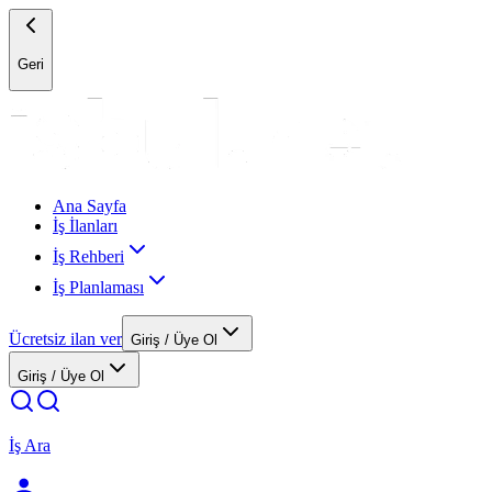
Geri
Ana Sayfa
İş İlanları
İş Rehberi
İş Planlaması
Ücretsiz ilan ver
Giriş / Üye Ol
Giriş / Üye Ol
İş Ara