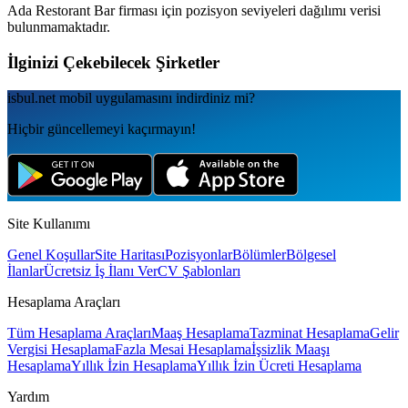
Ada Restorant Bar
firması için pozisyon seviyeleri dağılımı verisi
bulunmamaktadır.
İlginizi Çekebilecek Şirketler
isbul.net
mobil uygulamаsını
indirdiniz mi?
Hiçbir güncellemeyi kaçırmayın!
Site Kullanımı
Genel Koşullar
Site Haritası
Pozisyonlar
Bölümler
Bölgesel
İlanlar
Ücretsiz İş İlanı Ver
CV Şablonları
Hesaplama Araçları
Tüm Hesaplama Araçları
Maaş Hesaplama
Tazminat Hesaplama
Gelir
Vergisi Hesaplama
Fazla Mesai Hesaplama
İşsizlik Maaşı
Hesaplama
Yıllık İzin Hesaplama
Yıllık İzin Ücreti Hesaplama
Yardım