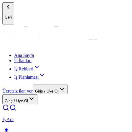
Geri
Ana Sayfa
İş İlanları
İş Rehberi
İş Planlaması
Ücretsiz ilan ver
Giriş / Üye Ol
Giriş / Üye Ol
İş Ara