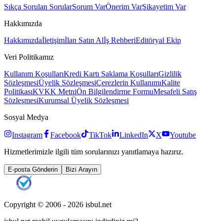
Sıkça Sorulan Sorular
Sorum Var
Önerim Var
Şikayetim Var
Hakkımızda
Hakkımızda
İletişim
İlan Satın Al
İş Rehberi
Editöryal Ekip
Veri Politikamız
Kullanım Koşulları
Kredi Kartı Saklama Koşulları
Gizlilik
Sözleşmesi
Üyelik Sözleşmesi
Çerezlerin Kullanımı
Kalite
Politikası
KVKK Metni
Ön Bilgilendirme Formu
Mesafeli Satış
Sözleşmesi
Kurumsal Üyelik Sözleşmesi
Sosyal Medya
Instagram
Facebook
TikTok
LinkedIn
X
Youtube
Hizmetlerimizle ilgili tüm sorularınızı yanıtlamaya hazırız.
E-posta Gönderin
Bizi Arayın
Copyright © 2006 -
2026
isbul.net