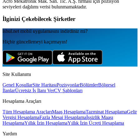
Acro Mekatronik Mak. San. Tic. A.Ş.
firması için pozisyon
seviyeleri dağılımı verisi bulunmamaktadır.
İlginizi Çekebilecek Şirketler
isbul.net
mobil uygulamаsını
indirdiniz mi?
Hiçbir güncellemeyi kaçırmayın!
Site Kullanımı
Genel Koşullar
Site Haritası
Pozisyonlar
Bölümler
Bölgesel
İlanlar
Ücretsiz İş İlanı Ver
CV Şablonları
Hesaplama Araçları
Tüm Hesaplama Araçları
Maaş Hesaplama
Tazminat Hesaplama
Gelir
Vergisi Hesaplama
Fazla Mesai Hesaplama
İşsizlik Maaşı
Hesaplama
Yıllık İzin Hesaplama
Yıllık İzin Ücreti Hesaplama
Yardım