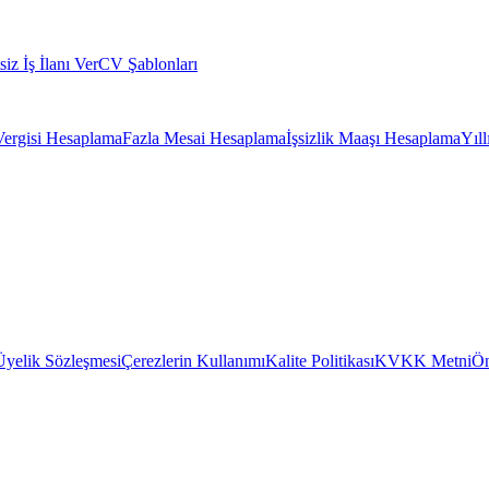
siz İş İlanı Ver
CV Şablonları
Vergisi Hesaplama
Fazla Mesai Hesaplama
İşsizlik Maaşı Hesaplama
Yıl
Üyelik Sözleşmesi
Çerezlerin Kullanımı
Kalite Politikası
KVKK Metni
Ön