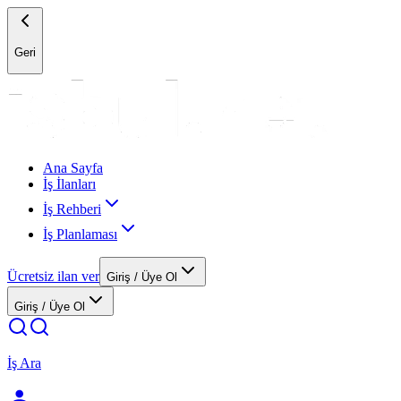
Geri
Ana Sayfa
İş İlanları
İş Rehberi
İş Planlaması
Ücretsiz ilan ver
Giriş / Üye Ol
Giriş / Üye Ol
İş Ara