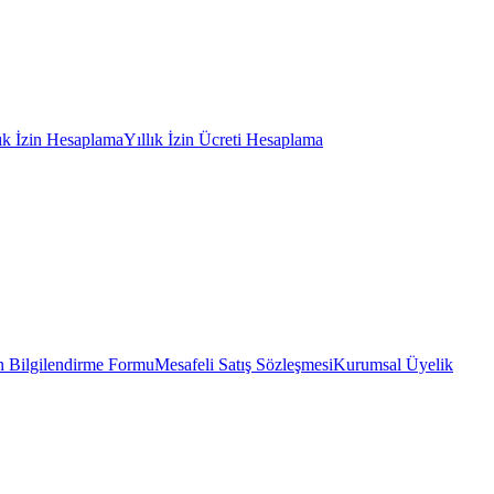
lık İzin Hesaplama
Yıllık İzin Ücreti Hesaplama
 Bilgilendirme Formu
Mesafeli Satış Sözleşmesi
Kurumsal Üyelik