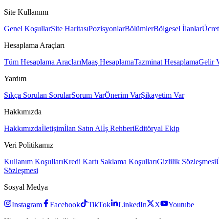
Site Kullanımı
Genel Koşullar
Site Haritası
Pozisyonlar
Bölümler
Bölgesel İlanlar
Ücret
Hesaplama Araçları
Tüm Hesaplama Araçları
Maaş Hesaplama
Tazminat Hesaplama
Gelir 
Yardım
Sıkça Sorulan Sorular
Sorum Var
Önerim Var
Şikayetim Var
Hakkımızda
Hakkımızda
İletişim
İlan Satın Al
İş Rehberi
Editöryal Ekip
Veri Politikamız
Kullanım Koşulları
Kredi Kartı Saklama Koşulları
Gizlilik Sözleşmesi
Sözleşmesi
Sosyal Medya
Instagram
Facebook
TikTok
LinkedIn
X
Youtube