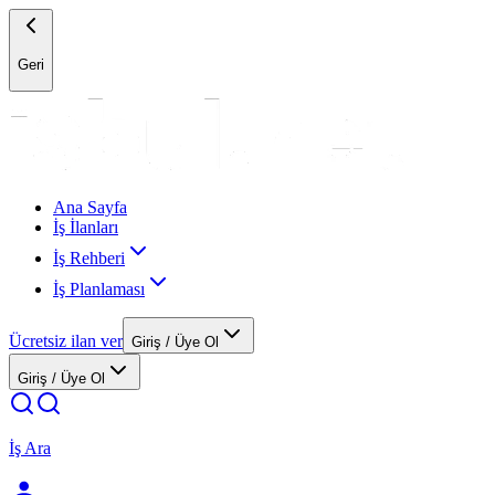
Geri
Ana Sayfa
İş İlanları
İş Rehberi
İş Planlaması
Ücretsiz ilan ver
Giriş / Üye Ol
Giriş / Üye Ol
İş Ara