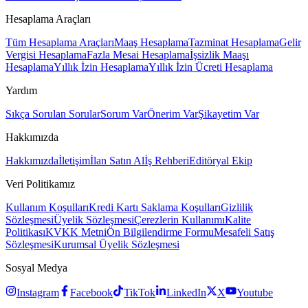
Hesaplama Araçları
Tüm Hesaplama Araçları
Maaş Hesaplama
Tazminat Hesaplama
Gelir
Vergisi Hesaplama
Fazla Mesai Hesaplama
İşsizlik Maaşı
Hesaplama
Yıllık İzin Hesaplama
Yıllık İzin Ücreti Hesaplama
Yardım
Sıkça Sorulan Sorular
Sorum Var
Önerim Var
Şikayetim Var
Hakkımızda
Hakkımızda
İletişim
İlan Satın Al
İş Rehberi
Editöryal Ekip
Veri Politikamız
Kullanım Koşulları
Kredi Kartı Saklama Koşulları
Gizlilik
Sözleşmesi
Üyelik Sözleşmesi
Çerezlerin Kullanımı
Kalite
Politikası
KVKK Metni
Ön Bilgilendirme Formu
Mesafeli Satış
Sözleşmesi
Kurumsal Üyelik Sözleşmesi
Sosyal Medya
Instagram
Facebook
TikTok
LinkedIn
X
Youtube