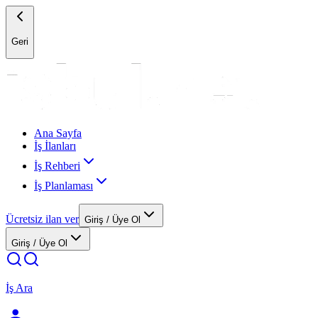
Geri
Ana Sayfa
İş İlanları
İş Rehberi
İş Planlaması
Ücretsiz ilan ver
Giriş / Üye Ol
Giriş / Üye Ol
İş Ara