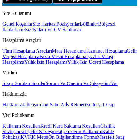
Site Kullanımı
Genel Koşullar
Site Haritası
Pozisyonlar
Bölümler
Bölgesel
İlanlar
Ücretsiz İş İlanı Ver
CV Şablonları
Hesaplama Araçları
Tüm Hesaplama Araçları
Maaş Hesaplama
Tazminat Hesaplama
Gelir
Vergisi Hesaplama
Fazla Mesai Hesaplama
İşsizlik Maaşı
Hesaplama
Yıllık İzin Hesaplama
Yıllık İzin Ücreti Hesaplama
Yardım
Sıkça Sorulan Sorular
Sorum Var
Önerim Var
Şikayetim Var
Hakkımızda
Hakkımızda
İletişim
İlan Satın Al
İş Rehberi
Editöryal Ekip
Veri Politikamız
Kullanım Koşulları
Kredi Kartı Saklama Koşulları
Gizlilik
Sözleşmesi
Üyelik Sözleşmesi
Çerezlerin Kullanımı
Kalite
Politikası
KVKK Metni
Ön Bilgilendirme Formu
Mesafeli Satış