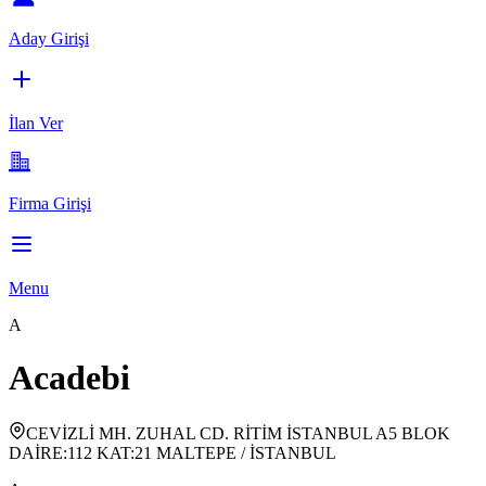
Aday Girişi
İlan Ver
Firma Girişi
Menu
A
Acadebi
CEVİZLİ MH. ZUHAL CD. RİTİM İSTANBUL A5 BLOK
DAİRE:112 KAT:21 MALTEPE / İSTANBUL