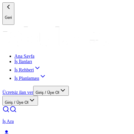
Geri
Ana Sayfa
İş İlanları
İş Rehberi
İş Planlaması
Ücretsiz ilan ver
Giriş / Üye Ol
Giriş / Üye Ol
İş Ara