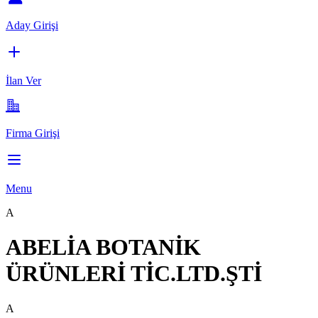
Aday Girişi
İlan Ver
Firma Girişi
Menu
A
ABELİA BOTANİK
ÜRÜNLERİ TİC.LTD.ŞTİ
A