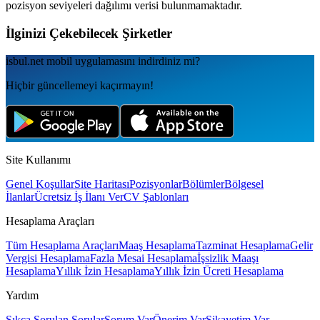
pozisyon seviyeleri dağılımı verisi bulunmamaktadır.
İlginizi Çekebilecek Şirketler
isbul.net
mobil uygulamаsını
indirdiniz mi?
Hiçbir güncellemeyi kaçırmayın!
Site Kullanımı
Genel Koşullar
Site Haritası
Pozisyonlar
Bölümler
Bölgesel
İlanlar
Ücretsiz İş İlanı Ver
CV Şablonları
Hesaplama Araçları
Tüm Hesaplama Araçları
Maaş Hesaplama
Tazminat Hesaplama
Gelir
Vergisi Hesaplama
Fazla Mesai Hesaplama
İşsizlik Maaşı
Hesaplama
Yıllık İzin Hesaplama
Yıllık İzin Ücreti Hesaplama
Yardım
Sıkça Sorulan Sorular
Sorum Var
Önerim Var
Şikayetim Var