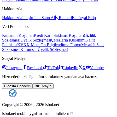
Hakkımızda
Hakkımızda
İletişim
İlan Satın Al
İş Rehberi
Editöryal Ekip
Veri Politikamız
Kullanım Koşulları
Kredi Kartı Saklama Koşulları
Gizlilik
Sözleşmesi
Üyelik Sözleşmesi
Çerezlerin Kullanımı
Kalite
Politikası
KVKK Metni
Ön Bilgilendirme Formu
Mesafeli Satış
Sözleşmesi
Kurumsal Üyelik Sözleşmesi
Sosyal Medya
Instagram
Facebook
TikTok
LinkedIn
X
Youtube
Hizmetlerimizle ilgili tüm sorularınızı yanıtlamaya hazırız.
E-posta Gönderin
Bizi Arayın
Copyright © 2006 -
2026
isbul.net
isbul.net
mobil uygulamasını
indirdiniz mi?