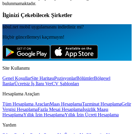
bulunmamaktadır.
İlginizi Çekebilecek Şirketler
isbul.net
mobil uygulamаsını
indirdiniz mi?
Hiçbir güncellemeyi kaçırmayın!
Site Kullanımı
Genel Koşullar
Site Haritası
Pozisyonlar
Bölümler
Bölgesel
İlanlar
Ücretsiz İş İlanı Ver
CV Şablonları
Hesaplama Araçları
Tüm Hesaplama Araçları
Maaş Hesaplama
Tazminat Hesaplama
Gelir
Vergisi Hesaplama
Fazla Mesai Hesaplama
İşsizlik Maaşı
Hesaplama
Yıllık İzin Hesaplama
Yıllık İzin Ücreti Hesaplama
Yardım