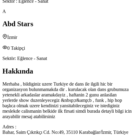
Sektör :
Eğlence - Sanat
A
Abd Stars
İzmir
0
Takipçi
Sektör:
Eğlence - Sanat
Hakkında
Merhaba , bildiginiz uzere Turkiye de dans ile ilgili hic bir
organizasyon bulunmamakda dir . kurulacak olan dans grubumuza
yetenekli arkadaslar aramakdayiz , haftanin 2 gunu anlasilan
yerlerde show duzenleyecegiz &nbsp;r&amp;b , funk , hip hop
başlıca olmak uzere kendinizi yansitabileceginiz ve istediginiz
meslekde calismanin belkide ilk firsati simdi burada detayli bilgi icin
arayabilir mesaj atabilirsiniz
Adres :
Bahar, Saim Çıkrıkçı Cd. No:49, 35110 Karabağlar/İzmir, Türkiye