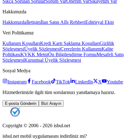
Sıkça Sorulan Sorular
Sorum Var
Önerim Var
Şikayetim Var
Hakkımızda
Hakkımızda
İletişim
İlan Satın Al
İş Rehberi
Editöryal Ekip
Veri Politikamız
Kullanım Koşulları
Kredi Kartı Saklama Koşulları
Gizlilik
Sözleşmesi
Üyelik Sözleşmesi
Çerezlerin Kullanımı
Kalite
Politikası
KVKK Metni
Ön Bilgilendirme Formu
Mesafeli Satış
Sözleşmesi
Kurumsal Üyelik Sözleşmesi
Sosyal Medya
Instagram
Facebook
TikTok
LinkedIn
X
Youtube
Hizmetlerimizle ilgili tüm sorularınızı yanıtlamaya hazırız.
E-posta Gönderin
Bizi Arayın
Copyright © 2006 -
2026
isbul.net
isbul.net
mobil uygulamasını
indirdiniz mi?