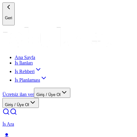
Geri
Ana Sayfa
İş İlanları
İş Rehberi
İş Planlaması
Ücretsiz ilan ver
Giriş / Üye Ol
Giriş / Üye Ol
İş Ara