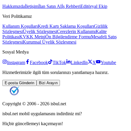
Hakkımızda
İletişim
İlan Satın Al
İş Rehberi
Editöryal Ekip
Veri Politikamız
Kullanım Koşulları
Kredi Kartı Saklama Koşulları
Gizlilik
Sözleşmesi
Üyelik Sözleşmesi
Çerezlerin Kullanımı
Kalite
Politikası
KVKK Metni
Ön Bilgilendirme Formu
Mesafeli Satış
Sözleşmesi
Kurumsal Üyelik Sözleşmesi
Sosyal Medya
Instagram
Facebook
TikTok
LinkedIn
X
Youtube
Hizmetlerimizle ilgili tüm sorularınızı yanıtlamaya hazırız.
E-posta Gönderin
Bizi Arayın
Copyright © 2006 -
2026
isbul.net
isbul.net
mobil uygulamasını
indirdiniz mi?
Hiçbir güncellemeyi kaçırmayın!