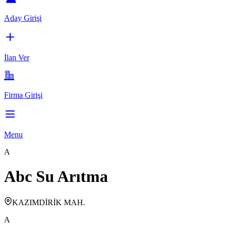
Aday Girişi
İlan Ver
Firma Girişi
Menu
A
Abc Su Arıtma
KAZIMDİRİK MAH.
A