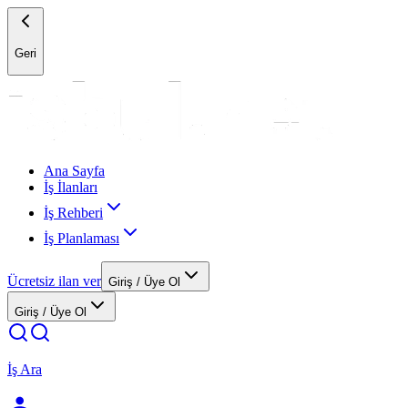
Geri
Ana Sayfa
İş İlanları
İş Rehberi
İş Planlaması
Ücretsiz ilan ver
Giriş / Üye Ol
Giriş / Üye Ol
İş Ara