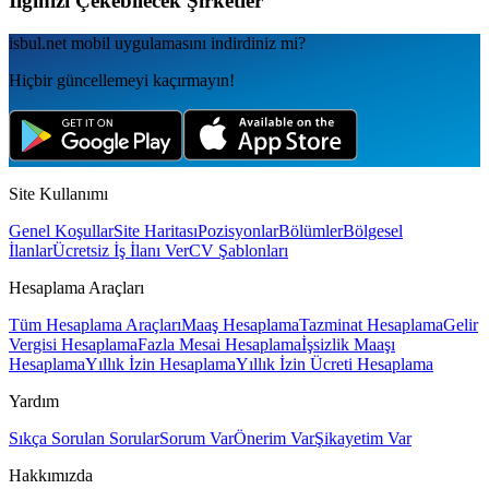
İlginizi Çekebilecek Şirketler
isbul.net
mobil uygulamаsını
indirdiniz mi?
Hiçbir güncellemeyi kaçırmayın!
Site Kullanımı
Genel Koşullar
Site Haritası
Pozisyonlar
Bölümler
Bölgesel
İlanlar
Ücretsiz İş İlanı Ver
CV Şablonları
Hesaplama Araçları
Tüm Hesaplama Araçları
Maaş Hesaplama
Tazminat Hesaplama
Gelir
Vergisi Hesaplama
Fazla Mesai Hesaplama
İşsizlik Maaşı
Hesaplama
Yıllık İzin Hesaplama
Yıllık İzin Ücreti Hesaplama
Yardım
Sıkça Sorulan Sorular
Sorum Var
Önerim Var
Şikayetim Var
Hakkımızda