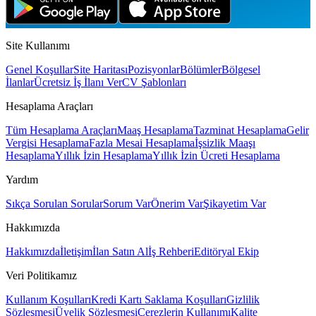
Site Kullanımı
Genel Koşullar
Site Haritası
Pozisyonlar
Bölümler
Bölgesel
İlanlar
Ücretsiz İş İlanı Ver
CV Şablonları
Hesaplama Araçları
Tüm Hesaplama Araçları
Maaş Hesaplama
Tazminat Hesaplama
Gelir
Vergisi Hesaplama
Fazla Mesai Hesaplama
İşsizlik Maaşı
Hesaplama
Yıllık İzin Hesaplama
Yıllık İzin Ücreti Hesaplama
Yardım
Sıkça Sorulan Sorular
Sorum Var
Önerim Var
Şikayetim Var
Hakkımızda
Hakkımızda
İletişim
İlan Satın Al
İş Rehberi
Editöryal Ekip
Veri Politikamız
Kullanım Koşulları
Kredi Kartı Saklama Koşulları
Gizlilik
Sözleşmesi
Üyelik Sözleşmesi
Çerezlerin Kullanımı
Kalite