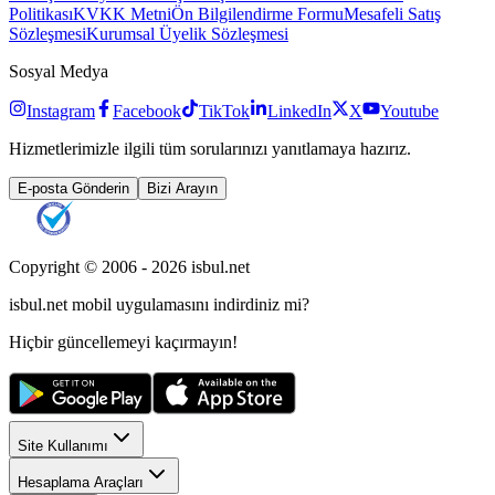
Politikası
KVKK Metni
Ön Bilgilendirme Formu
Mesafeli Satış
Sözleşmesi
Kurumsal Üyelik Sözleşmesi
Sosyal Medya
Instagram
Facebook
TikTok
LinkedIn
X
Youtube
Hizmetlerimizle ilgili tüm sorularınızı yanıtlamaya hazırız.
E-posta Gönderin
Bizi Arayın
Copyright © 2006 -
2026
isbul.net
isbul.net
mobil uygulamasını
indirdiniz mi?
Hiçbir güncellemeyi kaçırmayın!
Site Kullanımı
Hesaplama Araçları