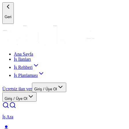
Geri
Ana Sayfa
İş İlanları
İş Rehberi
İş Planlaması
Ücretsiz ilan ver
Giriş / Üye Ol
Giriş / Üye Ol
İş Ara