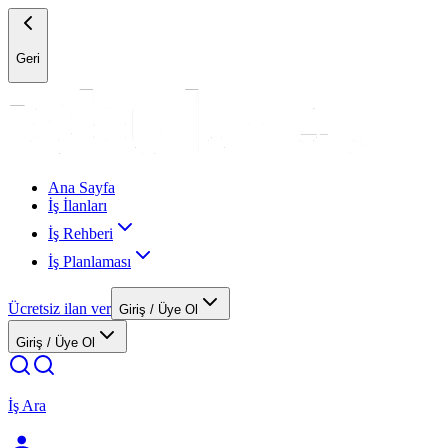
Geri
Ana Sayfa
İş İlanları
İş Rehberi
İş Planlaması
Ücretsiz ilan ver
Giriş / Üye Ol
Giriş / Üye Ol
İş Ara