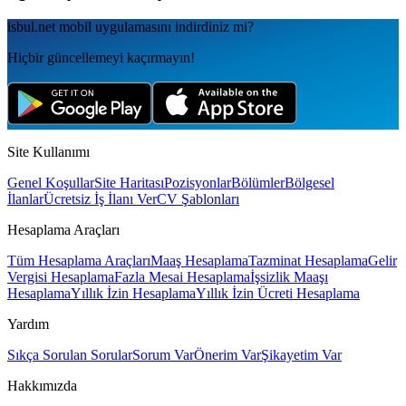
isbul.net
mobil uygulamаsını
indirdiniz mi?
Hiçbir güncellemeyi kaçırmayın!
Site Kullanımı
Genel Koşullar
Site Haritası
Pozisyonlar
Bölümler
Bölgesel
İlanlar
Ücretsiz İş İlanı Ver
CV Şablonları
Hesaplama Araçları
Tüm Hesaplama Araçları
Maaş Hesaplama
Tazminat Hesaplama
Gelir
Vergisi Hesaplama
Fazla Mesai Hesaplama
İşsizlik Maaşı
Hesaplama
Yıllık İzin Hesaplama
Yıllık İzin Ücreti Hesaplama
Yardım
Sıkça Sorulan Sorular
Sorum Var
Önerim Var
Şikayetim Var
Hakkımızda