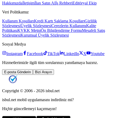
Hakkımızda
İletişim
İlan Satın Al
İş Rehberi
Editöryal Ekip
Veri Politikamız
Kullanım Koşulları
Kredi Kartı Saklama Koşulları
Gizlilik
Sözleşmesi
Üyelik Sözleşmesi
Çerezlerin Kullanımı
Kalite
Politikası
KVKK Metni
Ön Bilgilendirme Formu
Mesafeli Satış
Sözleşmesi
Kurumsal Üyelik Sözleşmesi
Sosyal Medya
Instagram
Facebook
TikTok
LinkedIn
X
Youtube
Hizmetlerimizle ilgili tüm sorularınızı yanıtlamaya hazırız.
E-posta Gönderin
Bizi Arayın
Copyright © 2006 -
2026
isbul.net
isbul.net
mobil uygulamasını
indirdiniz mi?
Hiçbir güncellemeyi kaçırmayın!