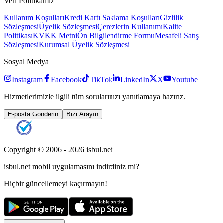
Veri Politikamız
Kullanım Koşulları
Kredi Kartı Saklama Koşulları
Gizlilik
Sözleşmesi
Üyelik Sözleşmesi
Çerezlerin Kullanımı
Kalite
Politikası
KVKK Metni
Ön Bilgilendirme Formu
Mesafeli Satış
Sözleşmesi
Kurumsal Üyelik Sözleşmesi
Sosyal Medya
Instagram
Facebook
TikTok
LinkedIn
X
Youtube
Hizmetlerimizle ilgili tüm sorularınızı yanıtlamaya hazırız.
E-posta Gönderin
Bizi Arayın
Copyright © 2006 -
2026
isbul.net
isbul.net
mobil uygulamasını
indirdiniz mi?
Hiçbir güncellemeyi kaçırmayın!