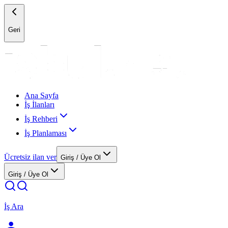
Geri
Ana Sayfa
İş İlanları
İş Rehberi
İş Planlaması
Ücretsiz ilan ver
Giriş / Üye Ol
Giriş / Üye Ol
İş Ara