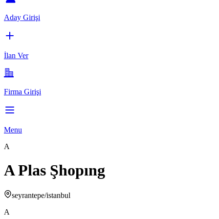
Aday Girişi
İlan Ver
Firma Girişi
Menu
A
A Plas Şhopıng
seyrantepe/istanbul
A