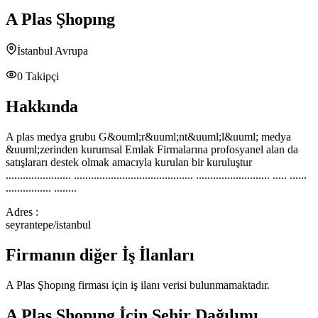
A Plas Şhopıng
İstanbul Avrupa
0
Takipçi
Hakkında
A plas medya grubu G&ouml;r&uuml;nt&uuml;l&uuml; medya
&uuml;zerinden kurumsal Emlak Firmalarına profosyanel alan da
satışlararı destek olmak amacıyla kurulan bir kuruluştur
....................... .......................................... .......................... ..... ......
................ ........
Adres :
seyrantepe/istanbul
Firmanın diğer İş İlanları
A Plas Şhopıng
firması için iş ilanı verisi bulunmamaktadır.
A Plas Şhopıng
İçin Şehir Dağılımı