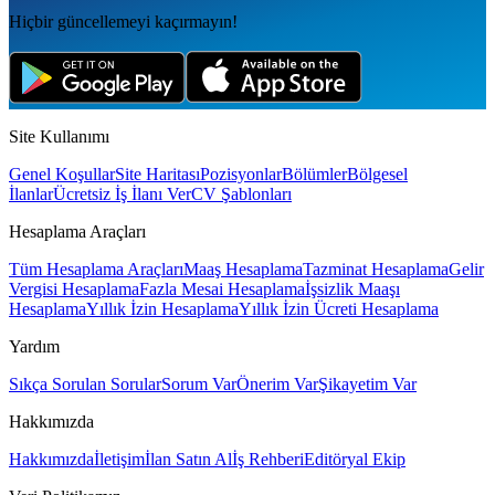
Hiçbir güncellemeyi kaçırmayın!
Site Kullanımı
Genel Koşullar
Site Haritası
Pozisyonlar
Bölümler
Bölgesel
İlanlar
Ücretsiz İş İlanı Ver
CV Şablonları
Hesaplama Araçları
Tüm Hesaplama Araçları
Maaş Hesaplama
Tazminat Hesaplama
Gelir
Vergisi Hesaplama
Fazla Mesai Hesaplama
İşsizlik Maaşı
Hesaplama
Yıllık İzin Hesaplama
Yıllık İzin Ücreti Hesaplama
Yardım
Sıkça Sorulan Sorular
Sorum Var
Önerim Var
Şikayetim Var
Hakkımızda
Hakkımızda
İletişim
İlan Satın Al
İş Rehberi
Editöryal Ekip