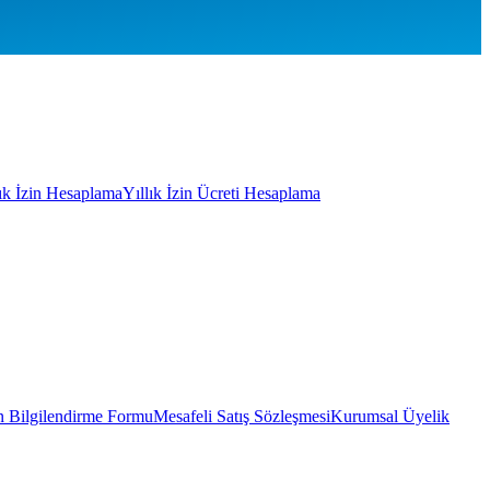
lık İzin Hesaplama
Yıllık İzin Ücreti Hesaplama
 Bilgilendirme Formu
Mesafeli Satış Sözleşmesi
Kurumsal Üyelik