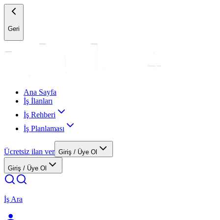
Geri
Ana Sayfa
İş İlanları
İş Rehberi
İş Planlaması
Ücretsiz ilan ver
Giriş / Üye Ol
Giriş / Üye Ol
İş Ara