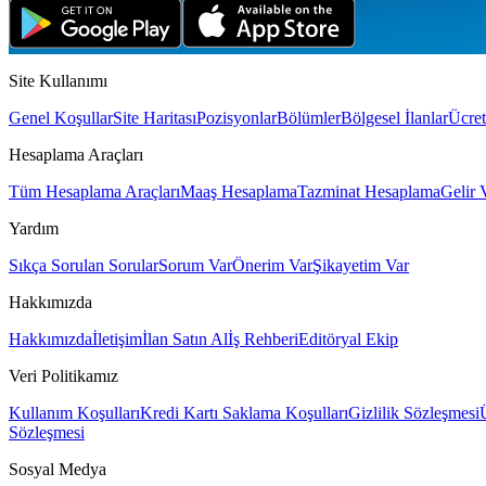
Site Kullanımı
Genel Koşullar
Site Haritası
Pozisyonlar
Bölümler
Bölgesel İlanlar
Ücret
Hesaplama Araçları
Tüm Hesaplama Araçları
Maaş Hesaplama
Tazminat Hesaplama
Gelir 
Yardım
Sıkça Sorulan Sorular
Sorum Var
Önerim Var
Şikayetim Var
Hakkımızda
Hakkımızda
İletişim
İlan Satın Al
İş Rehberi
Editöryal Ekip
Veri Politikamız
Kullanım Koşulları
Kredi Kartı Saklama Koşulları
Gizlilik Sözleşmesi
Sözleşmesi
Sosyal Medya