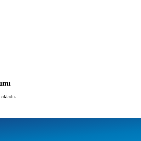
lımı
maktadır.