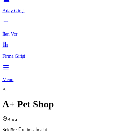
Aday Girişi
İlan Ver
Firma Girişi
Menu
A
A+ Pet Shop
Buca
Sektör :
Üretim - İmalat