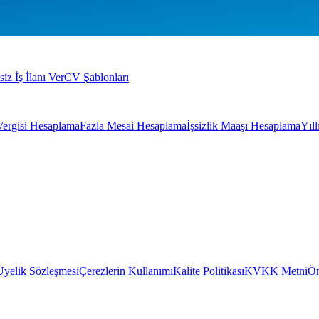
siz İş İlanı Ver
CV Şablonları
Vergisi Hesaplama
Fazla Mesai Hesaplama
İşsizlik Maaşı Hesaplama
Yıl
Üyelik Sözleşmesi
Çerezlerin Kullanımı
Kalite Politikası
KVKK Metni
Ön