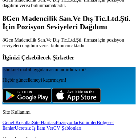
dağılımı verisi bulunmamaktadır.
8Gen Madencilik San.Ve Dış Tic.Ltd.Şti.
İçin Pozisyon Seviyeleri Dağılımı
8Gen Madencilik San.Ve Dış Tic.Ltd.Şti.
firması için pozisyon
seviyeleri dağılımı verisi bulunmamaktadır.
İlginizi Çekebilecek Şirketler
isbul.net
mobil uygulamаsını
indirdiniz mi?
Hiçbir güncellemeyi kaçırmayın!
Site Kullanımı
Genel Koşullar
Site Haritası
Pozisyonlar
Bölümler
Bölgesel
İlanlar
Ücretsiz İş İlanı Ver
CV Şablonları