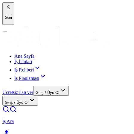
Geri
Ana Sayfa
İş İlanları
İş Rehberi
İş Planlaması
Ücretsiz ilan ver
Giriş / Üye Ol
Giriş / Üye Ol
İş Ara