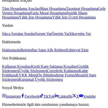
Hesaplama Araçları
Tüm Hesaplama Araçları
Maaş Hesaplama
Tazminat Hesaplama
Gelir
Vergisi Hesaplama
Fazla Mesai Hesaplama
İşsizlik Maaşı
Hesaplama
Yıllık İzin Hesaplama
Yıllık İzin Ücreti Hesaplama
Yardım
Sıkça Sorulan Sorular
Sorum Var
Önerim Var
Şikayetim Var
Hakkımızda
Hakkımızda
İletişim
İlan Satın Al
İş Rehberi
Editöryal Ekip
Veri Politikamız
Kullanım Koşulları
Kredi Kartı Saklama Koşulları
Gizlilik
Sözleşmesi
Üyelik Sözleşmesi
Çerezlerin Kullanımı
Kalite
Politikası
KVKK Metni
Ön Bilgilendirme Formu
Mesafeli Satış
Sözleşmesi
Kurumsal Üyelik Sözleşmesi
Sosyal Medya
Instagram
Facebook
TikTok
LinkedIn
X
Youtube
Hizmetlerimizle ilgili tüm sorularınızı yanıtlamaya hazırız.