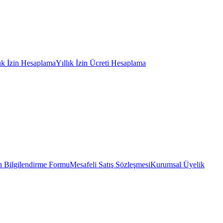
lık İzin Hesaplama
Yıllık İzin Ücreti Hesaplama
 Bilgilendirme Formu
Mesafeli Satış Sözleşmesi
Kurumsal Üyelik