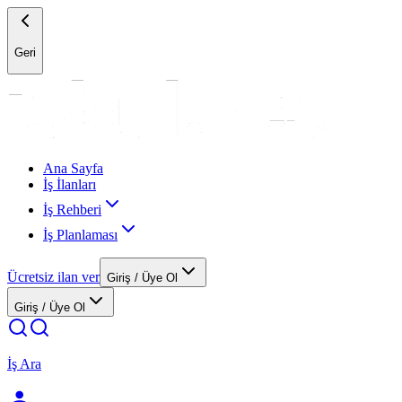
Geri
Ana Sayfa
İş İlanları
İş Rehberi
İş Planlaması
Ücretsiz ilan ver
Giriş / Üye Ol
Giriş / Üye Ol
İş Ara