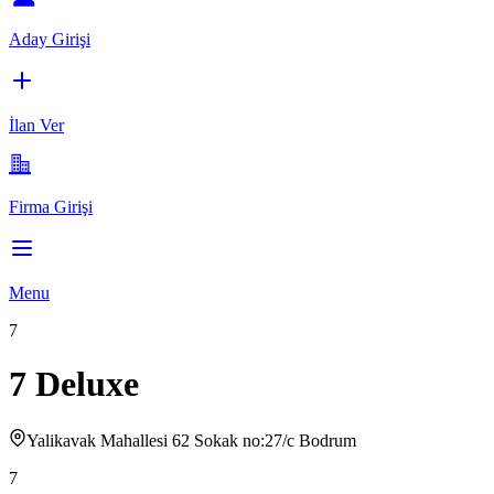
Aday Girişi
İlan Ver
Firma Girişi
Menu
7
7 Deluxe
Yalikavak Mahallesi 62 Sokak no:27/c Bodrum
7