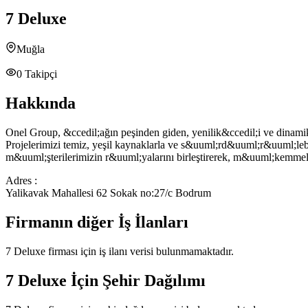
7 Deluxe
Muğla
0
Takipçi
Hakkında
Onel Group, &ccedil;ağın peşinden giden, yenilik&ccedil;i ve dinamik 
Projelerimizi temiz, yeşil kaynaklarla ve s&uuml;rd&uuml;r&uuml;lebi
m&uuml;şterilerimizin r&uuml;yalarını birleştirerek, m&uuml;kemmel
Adres :
Yalikavak Mahallesi 62 Sokak no:27/c Bodrum
Firmanın diğer İş İlanları
7 Deluxe
firması için iş ilanı verisi bulunmamaktadır.
7 Deluxe
İçin Şehir Dağılımı