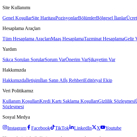
Site Kullanımı
Genel Koşullar
Site Haritası
Pozisyonlar
Bölümler
Bölgesel İlanlar
Ücret
Hesaplama Araçları
Tüm Hesaplama Araçları
Maaş Hesaplama
Tazminat Hesaplama
Gelir 
Yardım
Sıkça Sorulan Sorular
Sorum Var
Önerim Var
Şikayetim Var
Hakkımızda
Hakkımızda
İletişim
İlan Satın Al
İş Rehberi
Editöryal Ekip
Veri Politikamız
Kullanım Koşulları
Kredi Kartı Saklama Koşulları
Gizlilik Sözleşmesi
Sözleşmesi
Sosyal Medya
Instagram
Facebook
TikTok
LinkedIn
X
Youtube