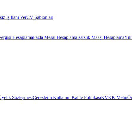
siz İş İlanı Ver
CV Şablonları
Vergisi Hesaplama
Fazla Mesai Hesaplama
İşsizlik Maaşı Hesaplama
Yıl
Üyelik Sözleşmesi
Çerezlerin Kullanımı
Kalite Politikası
KVKK Metni
Ön