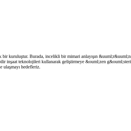
bir kuruluştur. Burada, incelikli bir mimari anlayışın &uuml;r&uuml;n&uu
lir inşaat teknolojileri kullanarak geliştirmeye &ouml;zen g&ouml;ste
e ulaşmayı hedefleriz.