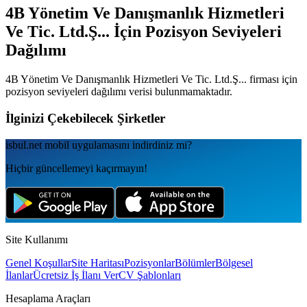
4B Yönetim Ve Danışmanlık Hizmetleri
Ve Tic. Ltd.Ş...
İçin Pozisyon Seviyeleri
Dağılımı
4B Yönetim Ve Danışmanlık Hizmetleri Ve Tic. Ltd.Ş...
firması için
pozisyon seviyeleri dağılımı verisi bulunmamaktadır.
İlginizi Çekebilecek Şirketler
isbul.net
mobil uygulamаsını
indirdiniz mi?
Hiçbir güncellemeyi kaçırmayın!
Site Kullanımı
Genel Koşullar
Site Haritası
Pozisyonlar
Bölümler
Bölgesel
İlanlar
Ücretsiz İş İlanı Ver
CV Şablonları
Hesaplama Araçları