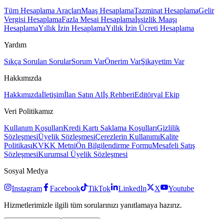
Tüm Hesaplama Araçları
Maaş Hesaplama
Tazminat Hesaplama
Gelir
Vergisi Hesaplama
Fazla Mesai Hesaplama
İşsizlik Maaşı
Hesaplama
Yıllık İzin Hesaplama
Yıllık İzin Ücreti Hesaplama
Yardım
Sıkça Sorulan Sorular
Sorum Var
Önerim Var
Şikayetim Var
Hakkımızda
Hakkımızda
İletişim
İlan Satın Al
İş Rehberi
Editöryal Ekip
Veri Politikamız
Kullanım Koşulları
Kredi Kartı Saklama Koşulları
Gizlilik
Sözleşmesi
Üyelik Sözleşmesi
Çerezlerin Kullanımı
Kalite
Politikası
KVKK Metni
Ön Bilgilendirme Formu
Mesafeli Satış
Sözleşmesi
Kurumsal Üyelik Sözleşmesi
Sosyal Medya
Instagram
Facebook
TikTok
LinkedIn
X
Youtube
Hizmetlerimizle ilgili tüm sorularınızı yanıtlamaya hazırız.