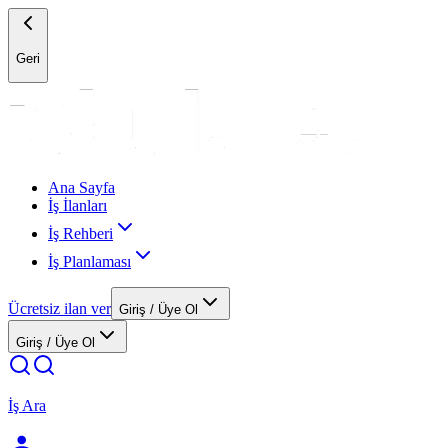
Geri
Ana Sayfa
İş İlanları
İş Rehberi
İş Planlaması
Ücretsiz ilan ver
Giriş / Üye Ol
Giriş / Üye Ol
İş Ara