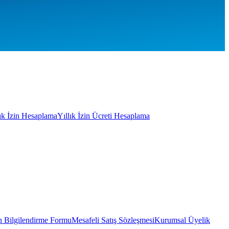
lık İzin Hesaplama
Yıllık İzin Ücreti Hesaplama
 Bilgilendirme Formu
Mesafeli Satış Sözleşmesi
Kurumsal Üyelik