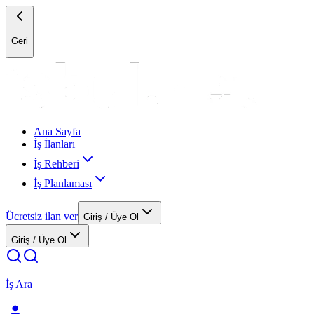
Geri
Ana Sayfa
İş İlanları
İş Rehberi
İş Planlaması
Ücretsiz ilan ver
Giriş / Üye Ol
Giriş / Üye Ol
İş Ara