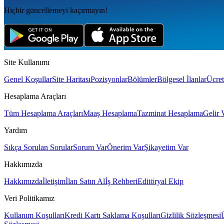
Hiçbir güncellemeyi kaçırmayın!
Site Kullanımı
Genel Koşullar
Site Haritası
Pozisyonlar
Bölümler
Bölgesel İlanlar
Ücret
Hesaplama Araçları
Tüm Hesaplama Araçları
Maaş Hesaplama
Tazminat Hesaplama
Gelir 
Yardım
Sıkça Sorulan Sorular
Sorum Var
Önerim Var
Şikayetim Var
Hakkımızda
Hakkımızda
İletişim
İlan Satın Al
İş Rehberi
Editöryal Ekip
Veri Politikamız
Kullanım Koşulları
Kredi Kartı Saklama Koşulları
Gizlilik Sözleşmesi