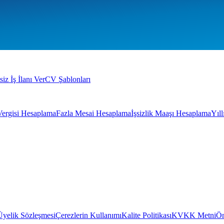
siz İş İlanı Ver
CV Şablonları
Vergisi Hesaplama
Fazla Mesai Hesaplama
İşsizlik Maaşı Hesaplama
Yıl
Üyelik Sözleşmesi
Çerezlerin Kullanımı
Kalite Politikası
KVKK Metni
Ön