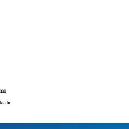
ımı
ktadır.