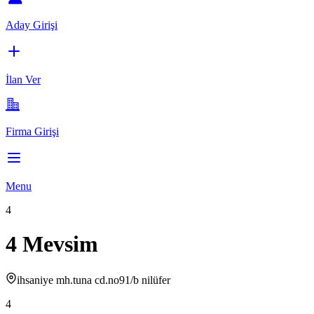
Aday Girişi
İlan Ver
Firma Girişi
Menu
4
4 Mevsim
ihsaniye mh.tuna cd.no91/b nilüfer
4