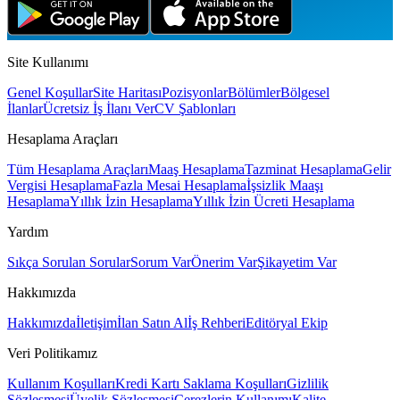
Site Kullanımı
Genel Koşullar
Site Haritası
Pozisyonlar
Bölümler
Bölgesel
İlanlar
Ücretsiz İş İlanı Ver
CV Şablonları
Hesaplama Araçları
Tüm Hesaplama Araçları
Maaş Hesaplama
Tazminat Hesaplama
Gelir
Vergisi Hesaplama
Fazla Mesai Hesaplama
İşsizlik Maaşı
Hesaplama
Yıllık İzin Hesaplama
Yıllık İzin Ücreti Hesaplama
Yardım
Sıkça Sorulan Sorular
Sorum Var
Önerim Var
Şikayetim Var
Hakkımızda
Hakkımızda
İletişim
İlan Satın Al
İş Rehberi
Editöryal Ekip
Veri Politikamız
Kullanım Koşulları
Kredi Kartı Saklama Koşulları
Gizlilik
Sözleşmesi
Üyelik Sözleşmesi
Çerezlerin Kullanımı
Kalite