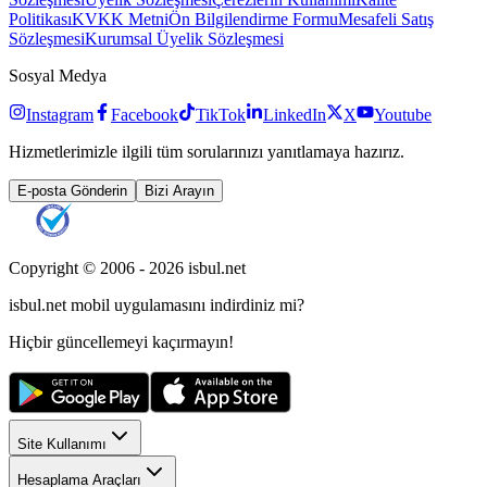
Politikası
KVKK Metni
Ön Bilgilendirme Formu
Mesafeli Satış
Sözleşmesi
Kurumsal Üyelik Sözleşmesi
Sosyal Medya
Instagram
Facebook
TikTok
LinkedIn
X
Youtube
Hizmetlerimizle ilgili tüm sorularınızı yanıtlamaya hazırız.
E-posta Gönderin
Bizi Arayın
Copyright © 2006 -
2026
isbul.net
isbul.net
mobil uygulamasını
indirdiniz mi?
Hiçbir güncellemeyi kaçırmayın!
Site Kullanımı
Hesaplama Araçları