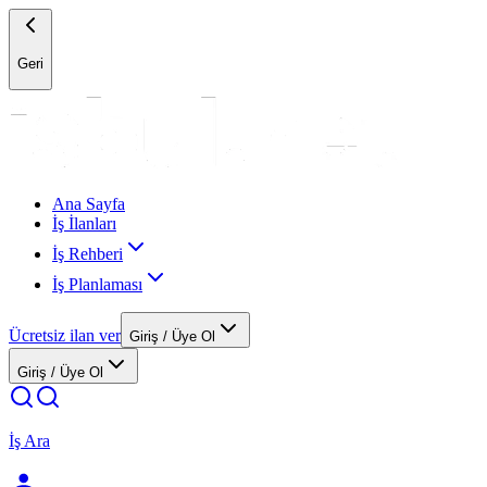
Geri
Ana Sayfa
İş İlanları
İş Rehberi
İş Planlaması
Ücretsiz ilan ver
Giriş / Üye Ol
Giriş / Üye Ol
İş Ara