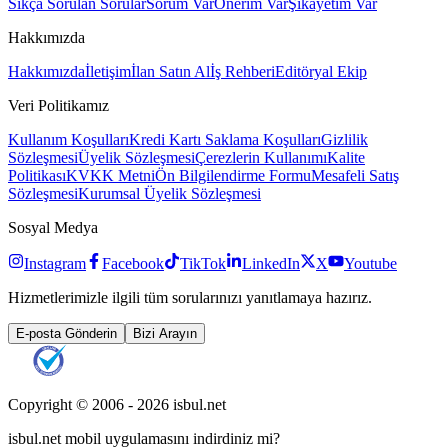
Sıkça Sorulan Sorular
Sorum Var
Önerim Var
Şikayetim Var
Hakkımızda
Hakkımızda
İletişim
İlan Satın Al
İş Rehberi
Editöryal Ekip
Veri Politikamız
Kullanım Koşulları
Kredi Kartı Saklama Koşulları
Gizlilik
Sözleşmesi
Üyelik Sözleşmesi
Çerezlerin Kullanımı
Kalite
Politikası
KVKK Metni
Ön Bilgilendirme Formu
Mesafeli Satış
Sözleşmesi
Kurumsal Üyelik Sözleşmesi
Sosyal Medya
Instagram
Facebook
TikTok
LinkedIn
X
Youtube
Hizmetlerimizle ilgili tüm sorularınızı yanıtlamaya hazırız.
E-posta Gönderin
Bizi Arayın
Copyright © 2006 -
2026
isbul.net
isbul.net
mobil uygulamasını
indirdiniz mi?