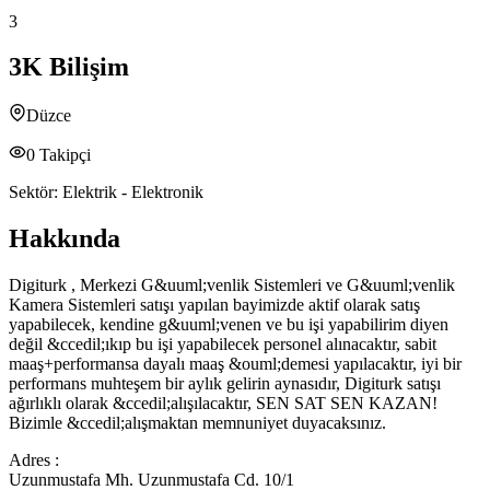
3
3K Bilişim
Düzce
0
Takipçi
Sektör:
Elektrik - Elektronik
Hakkında
Digiturk , Merkezi G&uuml;venlik Sistemleri ve G&uuml;venlik
Kamera Sistemleri satışı yapılan bayimizde aktif olarak satış
yapabilecek, kendine g&uuml;venen ve bu işi yapabilirim diyen
değil &ccedil;ıkıp bu işi yapabilecek personel alınacaktır, sabit
maaş+performansa dayalı maaş &ouml;demesi yapılacaktır, iyi bir
performans muhteşem bir aylık gelirin aynasıdır, Digiturk satışı
ağırlıklı olarak &ccedil;alışılacaktır, SEN SAT SEN KAZAN!
Bizimle &ccedil;alışmaktan memnuniyet duyacaksınız.
Adres :
Uzunmustafa Mh. Uzunmustafa Cd. 10/1