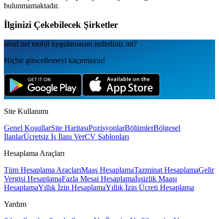
bulunmamaktadır.
İlginizi Çekebilecek Şirketler
isbul.net
mobil uygulamаsını
indirdiniz mi?
Hiçbir güncellemeyi kaçırmayın!
Site Kullanımı
Genel Koşullar
Site Haritası
Pozisyonlar
Bölümler
Bölgesel
İlanlar
Ücretsiz İş İlanı Ver
CV Şablonları
Hesaplama Araçları
Tüm Hesaplama Araçları
Maaş Hesaplama
Tazminat Hesaplama
Gelir
Vergisi Hesaplama
Fazla Mesai Hesaplama
İşsizlik Maaşı
Hesaplama
Yıllık İzin Hesaplama
Yıllık İzin Ücreti Hesaplama
Yardım