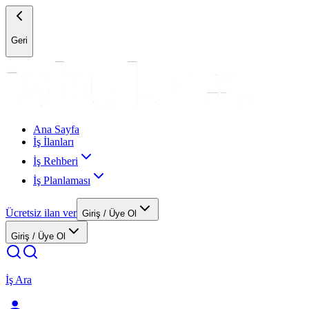
Geri
Ana Sayfa
İş İlanları
İş Rehberi
İş Planlaması
Ücretsiz ilan ver
Giriş / Üye Ol
Giriş / Üye Ol
İş Ara