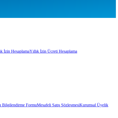
lık İzin Hesaplama
Yıllık İzin Ücreti Hesaplama
 Bilgilendirme Formu
Mesafeli Satış Sözleşmesi
Kurumsal Üyelik