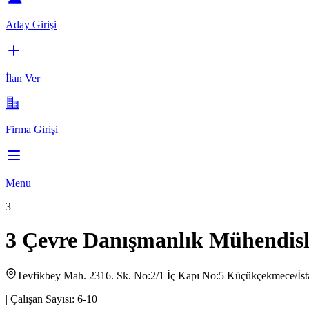
Aday Girişi
İlan Ver
Firma Girişi
Menu
3
3 Çevre Danışmanlık Mühendislik
Tevfikbey Mah. 2316. Sk. No:2/1 İç Kapı No:5 Küçükçekmece/İst
|
Çalışan Sayısı:
6-10