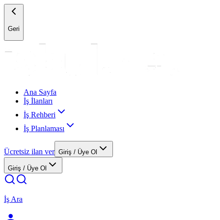
Geri
Ana Sayfa
İş İlanları
İş Rehberi
İş Planlaması
Ücretsiz ilan ver
Giriş / Üye Ol
Giriş / Üye Ol
İş Ara