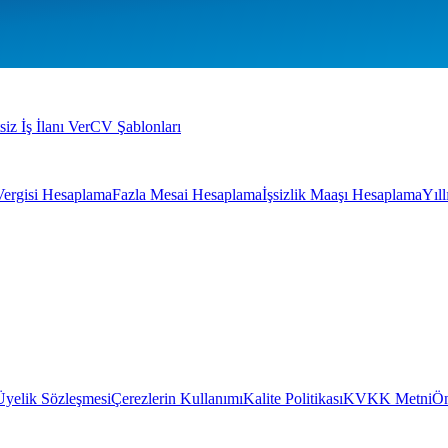
siz İş İlanı Ver
CV Şablonları
Vergisi Hesaplama
Fazla Mesai Hesaplama
İşsizlik Maaşı Hesaplama
Yıl
Üyelik Sözleşmesi
Çerezlerin Kullanımı
Kalite Politikası
KVKK Metni
Ön