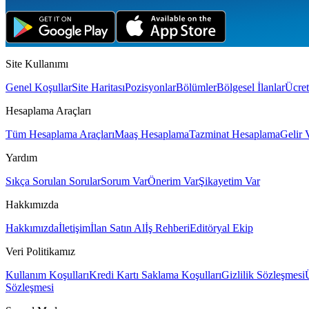
Site Kullanımı
Genel Koşullar
Site Haritası
Pozisyonlar
Bölümler
Bölgesel İlanlar
Ücret
Hesaplama Araçları
Tüm Hesaplama Araçları
Maaş Hesaplama
Tazminat Hesaplama
Gelir 
Yardım
Sıkça Sorulan Sorular
Sorum Var
Önerim Var
Şikayetim Var
Hakkımızda
Hakkımızda
İletişim
İlan Satın Al
İş Rehberi
Editöryal Ekip
Veri Politikamız
Kullanım Koşulları
Kredi Kartı Saklama Koşulları
Gizlilik Sözleşmesi
Sözleşmesi