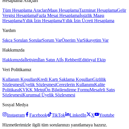
Hesaplama Araçları
Tüm Hesaplama Araçları
Maaş Hesaplama
Tazminat Hesaplama
Gelir
Vergisi Hesaplama
Fazla Mesai Hesaplama
İşsizlik Maaşı
Hesaplama
Yıllık İzin Hesaplama
Yıllık İzin Ücreti Hesaplama
Yardım
Sıkça Sorulan Sorular
Sorum Var
Önerim Var
Şikayetim Var
Hakkımızda
Hakkımızda
İletişim
İlan Satın Al
İş Rehberi
Editöryal Ekip
Veri Politikamız
Kullanım Koşulları
Kredi Kartı Saklama Koşulları
Gizlilik
Sözleşmesi
Üyelik Sözleşmesi
Çerezlerin Kullanımı
Kalite
Politikası
KVKK Metni
Ön Bilgilendirme Formu
Mesafeli Satış
Sözleşmesi
Kurumsal Üyelik Sözleşmesi
Sosyal Medya
Instagram
Facebook
TikTok
LinkedIn
X
Youtube
Hizmetlerimizle ilgili tüm sorularınızı yanıtlamaya hazırız.