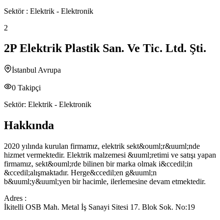
Sektör :
Elektrik - Elektronik
2
2P Elektrik Plastik San. Ve Tic. Ltd. Şti.
İstanbul Avrupa
0
Takipçi
Sektör:
Elektrik - Elektronik
Hakkında
2020 yılında kurulan firmamız, elektrik sekt&ouml;r&uuml;nde
hizmet vermektedir. Elektrik malzemesi &uuml;retimi ve satışı yapan
firmamız, sekt&ouml;rde bilinen bir marka olmak i&ccedil;in
&ccedil;alışmaktadır. Herge&ccedil;en g&uuml;n
b&uuml;y&uuml;yen bir hacimle, ilerlemesine devam etmektedir.
Adres :
İkitelli OSB Mah. Metal İş Sanayi Sitesi 17. Blok Sok. No:19