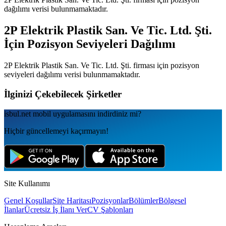
dağılımı verisi bulunmamaktadır.
2P Elektrik Plastik San. Ve Tic. Ltd. Şti.
İçin Pozisyon Seviyeleri Dağılımı
2P Elektrik Plastik San. Ve Tic. Ltd. Şti.
firması için pozisyon
seviyeleri dağılımı verisi bulunmamaktadır.
İlginizi Çekebilecek Şirketler
isbul.net
mobil uygulamаsını
indirdiniz mi?
Hiçbir güncellemeyi kaçırmayın!
Site Kullanımı
Genel Koşullar
Site Haritası
Pozisyonlar
Bölümler
Bölgesel
İlanlar
Ücretsiz İş İlanı Ver
CV Şablonları