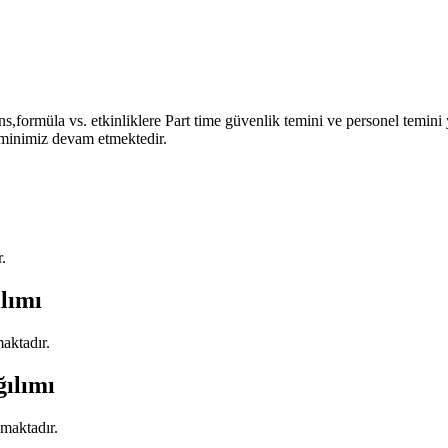
ns,formüla vs. etkinliklere Part time güvenlik temini ve personel temini
inimiz devam etmektedir.
.
lımı
maktadır.
ğılımı
amaktadır.