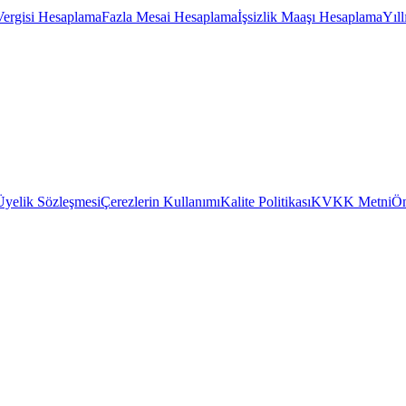
Vergisi Hesaplama
Fazla Mesai Hesaplama
İşsizlik Maaşı Hesaplama
Yıl
Üyelik Sözleşmesi
Çerezlerin Kullanımı
Kalite Politikası
KVKK Metni
Ön