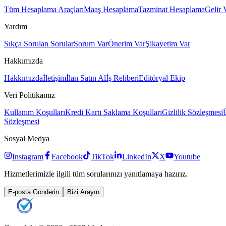
Tüm Hesaplama Araçları
Maaş Hesaplama
Tazminat Hesaplama
Gelir 
Yardım
Sıkça Sorulan Sorular
Sorum Var
Önerim Var
Şikayetim Var
Hakkımızda
Hakkımızda
İletişim
İlan Satın Al
İş Rehberi
Editöryal Ekip
Veri Politikamız
Kullanım Koşulları
Kredi Kartı Saklama Koşulları
Gizlilik Sözleşmesi
Sözleşmesi
Sosyal Medya
Instagram
Facebook
TikTok
LinkedIn
X
Youtube
Hizmetlerimizle ilgili tüm sorularınızı yanıtlamaya hazırız.
E-posta Gönderin
Bizi Arayın