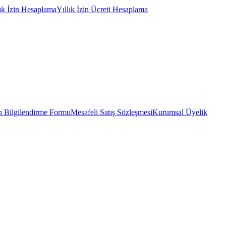
lık İzin Hesaplama
Yıllık İzin Ücreti Hesaplama
 Bilgilendirme Formu
Mesafeli Satış Sözleşmesi
Kurumsal Üyelik