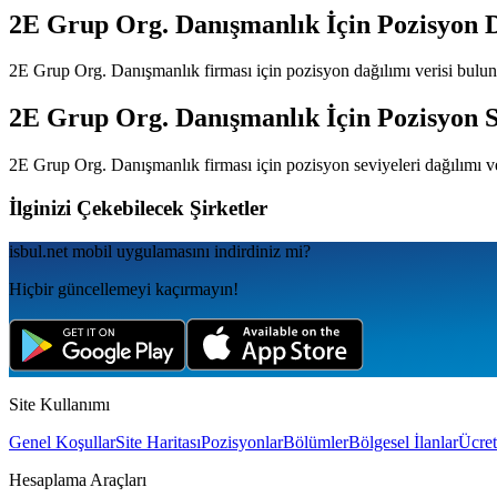
2E Grup Org. Danışmanlık
İçin Pozisyon 
2E Grup Org. Danışmanlık
firması için pozisyon dağılımı verisi bul
2E Grup Org. Danışmanlık
İçin Pozisyon S
2E Grup Org. Danışmanlık
firması için pozisyon seviyeleri dağılımı 
İlginizi Çekebilecek Şirketler
isbul.net
mobil uygulamаsını
indirdiniz mi?
Hiçbir güncellemeyi kaçırmayın!
Site Kullanımı
Genel Koşullar
Site Haritası
Pozisyonlar
Bölümler
Bölgesel İlanlar
Ücret
Hesaplama Araçları