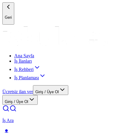
Geri
Ana Sayfa
İş İlanları
İş Rehberi
İş Planlaması
Ücretsiz ilan ver
Giriş / Üye Ol
Giriş / Üye Ol
İş Ara