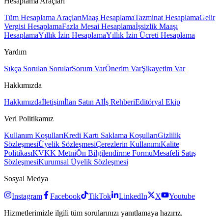
Hesaplama Araçları
Tüm Hesaplama Araçları
Maaş Hesaplama
Tazminat Hesaplama
Gelir
Vergisi Hesaplama
Fazla Mesai Hesaplama
İşsizlik Maaşı
Hesaplama
Yıllık İzin Hesaplama
Yıllık İzin Ücreti Hesaplama
Yardım
Sıkça Sorulan Sorular
Sorum Var
Önerim Var
Şikayetim Var
Hakkımızda
Hakkımızda
İletişim
İlan Satın Al
İş Rehberi
Editöryal Ekip
Veri Politikamız
Kullanım Koşulları
Kredi Kartı Saklama Koşulları
Gizlilik
Sözleşmesi
Üyelik Sözleşmesi
Çerezlerin Kullanımı
Kalite
Politikası
KVKK Metni
Ön Bilgilendirme Formu
Mesafeli Satış
Sözleşmesi
Kurumsal Üyelik Sözleşmesi
Sosyal Medya
Instagram
Facebook
TikTok
LinkedIn
X
Youtube
Hizmetlerimizle ilgili tüm sorularınızı yanıtlamaya hazırız.