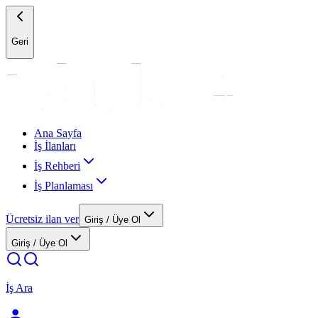
Geri
Ana Sayfa
İş İlanları
İş Rehberi
İş Planlaması
Ücretsiz ilan ver
Giriş / Üye Ol
Giriş / Üye Ol
İş Ara