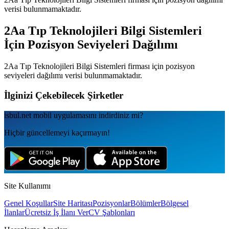
verisi bulunmamaktadır.
2Aa Tıp Teknolojileri Bilgi Sistemleri
İçin Pozisyon Seviyeleri Dağılımı
2Aa Tıp Teknolojileri Bilgi Sistemleri
firması için pozisyon
seviyeleri dağılımı verisi bulunmamaktadır.
İlginizi Çekebilecek Şirketler
isbul.net
mobil uygulamаsını
indirdiniz mi?
Hiçbir güncellemeyi kaçırmayın!
Site Kullanımı
Genel Koşullar
Site Haritası
Pozisyonlar
Bölümler
Bölgesel
İlanlar
Ücretsiz İş İlanı Ver
CV Şablonları