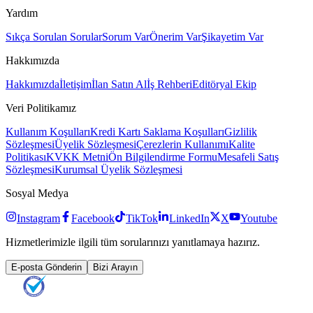
Yardım
Sıkça Sorulan Sorular
Sorum Var
Önerim Var
Şikayetim Var
Hakkımızda
Hakkımızda
İletişim
İlan Satın Al
İş Rehberi
Editöryal Ekip
Veri Politikamız
Kullanım Koşulları
Kredi Kartı Saklama Koşulları
Gizlilik
Sözleşmesi
Üyelik Sözleşmesi
Çerezlerin Kullanımı
Kalite
Politikası
KVKK Metni
Ön Bilgilendirme Formu
Mesafeli Satış
Sözleşmesi
Kurumsal Üyelik Sözleşmesi
Sosyal Medya
Instagram
Facebook
TikTok
LinkedIn
X
Youtube
Hizmetlerimizle ilgili tüm sorularınızı yanıtlamaya hazırız.
E-posta Gönderin
Bizi Arayın