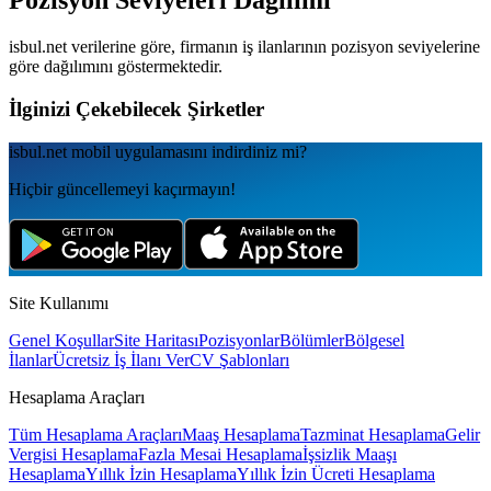
Pozisyon Seviyeleri Dağılımı
isbul.net verilerine göre, firmanın iş ilanlarının pozisyon seviyelerine
göre dağılımını göstermektedir.
İlginizi Çekebilecek Şirketler
isbul.net
mobil uygulamаsını
indirdiniz mi?
Hiçbir güncellemeyi kaçırmayın!
Site Kullanımı
Genel Koşullar
Site Haritası
Pozisyonlar
Bölümler
Bölgesel
İlanlar
Ücretsiz İş İlanı Ver
CV Şablonları
Hesaplama Araçları
Tüm Hesaplama Araçları
Maaş Hesaplama
Tazminat Hesaplama
Gelir
Vergisi Hesaplama
Fazla Mesai Hesaplama
İşsizlik Maaşı
Hesaplama
Yıllık İzin Hesaplama
Yıllık İzin Ücreti Hesaplama