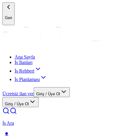
Geri
Ana Sayfa
İş İlanları
İş Rehberi
İş Planlaması
Ücretsiz ilan ver
Giriş / Üye Ol
Giriş / Üye Ol
İş Ara