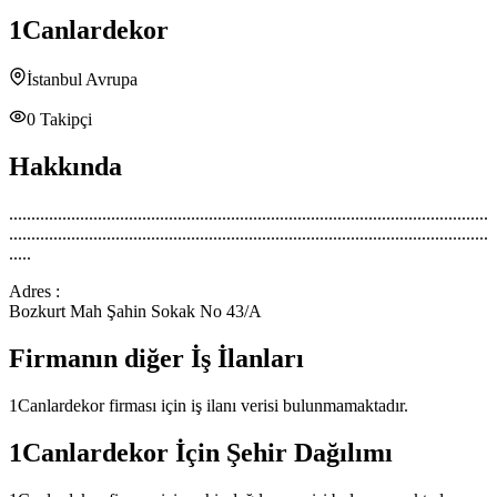
1Canlardekor
İstanbul Avrupa
0
Takipçi
Hakkında
............................................................................................................
............................................................................................................
.....
Adres :
Bozkurt Mah Şahin Sokak No 43/A
Firmanın diğer İş İlanları
1Canlardekor
firması için iş ilanı verisi bulunmamaktadır.
1Canlardekor
İçin Şehir Dağılımı