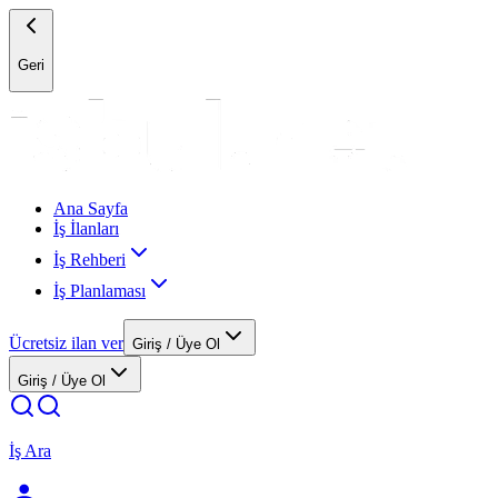
Geri
Ana Sayfa
İş İlanları
İş Rehberi
İş Planlaması
Ücretsiz ilan ver
Giriş / Üye Ol
Giriş / Üye Ol
İş Ara