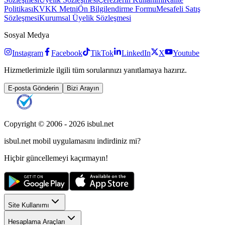
Politikası
KVKK Metni
Ön Bilgilendirme Formu
Mesafeli Satış
Sözleşmesi
Kurumsal Üyelik Sözleşmesi
Sosyal Medya
Instagram
Facebook
TikTok
LinkedIn
X
Youtube
Hizmetlerimizle ilgili tüm sorularınızı yanıtlamaya hazırız.
E-posta Gönderin
Bizi Arayın
Copyright © 2006 -
2026
isbul.net
isbul.net
mobil uygulamasını
indirdiniz mi?
Hiçbir güncellemeyi kaçırmayın!
Site Kullanımı
Hesaplama Araçları