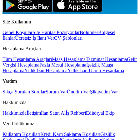
Site Kullanımı
Genel Koşullar
Site Haritası
Pozisyonlar
Bölümler
Bölgesel
İlanlar
Ücretsiz İş İlanı Ver
CV Şablonları
Hesaplama Araçları
Tüm Hesaplama Araçları
Maaş Hesaplama
Tazminat Hesaplama
Gelir
Vergisi Hesaplama
Fazla Mesai Hesaplama
İşsizlik Maaşı
Hesaplama
Yıllık İzin Hesaplama
Yıllık İzin Ücreti Hesaplama
Yardım
Sıkça Sorulan Sorular
Sorum Var
Önerim Var
Şikayetim Var
Hakkımızda
Hakkımızda
İletişim
İlan Satın Al
İş Rehberi
Editöryal Ekip
Veri Politikamız
Kullanım Koşulları
Kredi Kartı Saklama Koşulları
Gizlilik
Sözleşmesi
Üyelik Sözleşmesi
Çerezlerin Kullanımı
Kalite