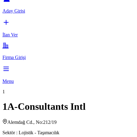
Aday Girişi
İlan Ver
Firma Girişi
Menu
1
1A-Consultants Intl
Alemdağ Cd., No:212/19
Sektör :
Lojistik - Taşımacılık