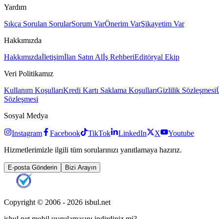
Yardım
Sıkça Sorulan Sorular
Sorum Var
Önerim Var
Şikayetim Var
Hakkımızda
Hakkımızda
İletişim
İlan Satın Al
İş Rehberi
Editöryal Ekip
Veri Politikamız
Kullanım Koşulları
Kredi Kartı Saklama Koşulları
Gizlilik Sözleşmesi
Sözleşmesi
Sosyal Medya
Instagram
Facebook
TikTok
LinkedIn
X
Youtube
Hizmetlerimizle ilgili tüm sorularınızı yanıtlamaya hazırız.
E-posta Gönderin
Bizi Arayın
Copyright © 2006 -
2026
isbul.net
isbul.net
mobil uygulamasını
indirdiniz mi?