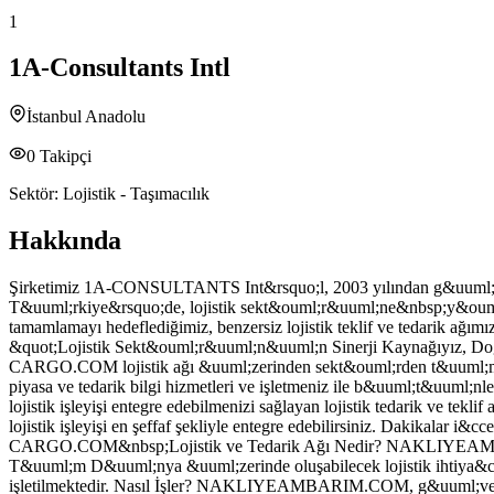
1
1A-Consultants Intl
İstanbul Anadolu
0
Takipçi
Sektör:
Lojistik - Taşımacılık
Hakkında
Şirketimiz 1A-CONSULTANTS Int&rsquo;l, 2003 yılından g&uuml;n&
T&uuml;rkiye&rsquo;de, lojistik sekt&ouml;r&uuml;ne&nbsp;y&ouml
tamamlamayı hedeflediğimiz, benzersiz lojistik teklif ve tedarik ağ
&quot;Lojistik Sekt&ouml;r&uuml;n&uuml;n Sinerji Kaynağıyız, Doğu ile
CARGO.COM lojistik ağı &uuml;zerinden sekt&ouml;rden t&uuml;m de
piyasa ve tedarik bilgi hizmetleri ve işletmeniz ile b&uuml;t&uuml;nleş
lojistik işleyişi entegre edebilmenizi sağlayan lojistik tedarik ve t
lojistik işleyişi en şeffaf şekliyle entegre edebilirsiniz. Dakika
CARGO.COM&nbsp;Lojistik ve Tedarik Ağı Nedir? NAKLIYEAMBARIM
T&uuml;m D&uuml;nya &uuml;zerinde oluşabilecek lojistik ihtiya&ccedi
işletilmektedir. Nasıl İşler? NAKLIYEAMBARIM.COM, g&uuml;venli tic