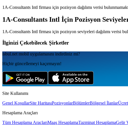
1A-Consultants Intl
firması için pozisyon dağılımı verisi bulunmamakt
1A-Consultants Intl
İçin Pozisyon Seviyele
1A-Consultants Intl
firması için pozisyon seviyeleri dağılımı verisi b
İlginizi Çekebilecek Şirketler
isbul.net
mobil uygulamаsını
indirdiniz mi?
Hiçbir güncellemeyi kaçırmayın!
Site Kullanımı
Genel Koşullar
Site Haritası
Pozisyonlar
Bölümler
Bölgesel İlanlar
Ücret
Hesaplama Araçları
Tüm Hesaplama Araçları
Maaş Hesaplama
Tazminat Hesaplama
Gelir 