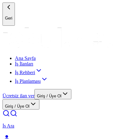
Geri
Ana Sayfa
İş İlanları
İş Rehberi
İş Planlaması
Ücretsiz ilan ver
Giriş / Üye Ol
Giriş / Üye Ol
İş Ara