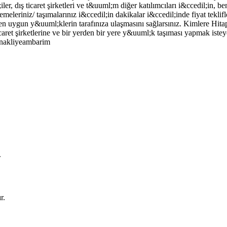
er, dış ticaret şirketleri ve t&uuml;m diğer katılımcıları i&ccedil;in, b
leriniz/ taşımalarınız i&ccedil;in dakikalar i&ccedil;inde fiyat teklifl
 size en uygun y&uuml;klerin tarafınıza ulaşmasını sağlarsınız. Kimle
icaret şirketlerine ve bir yerden bir yere y&uuml;k taşıması yapmak i
/nakliyeambarim
.
r.