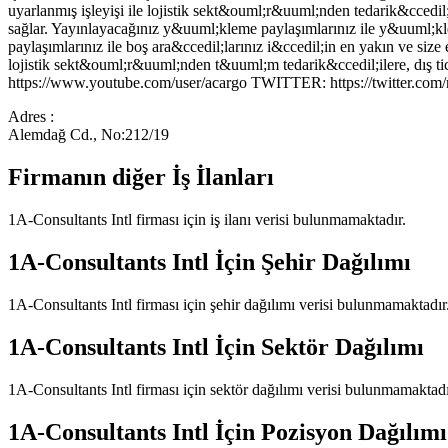
uyarlanmış işleyişi ile lojistik sekt&ouml;r&uuml;nden tedarik&ccedil;il
sağlar. Yayınlayacağınız y&uuml;kleme paylaşımlarınız ile y&uuml;kleme
paylaşımlarınız ile boş ara&ccedil;larınız i&ccedil;in en yakın ve
lojistik sekt&ouml;r&uuml;nden t&uuml;m tedarik&ccedil;ilere, dış t
https://www.youtube.com/user/acargo TWITTER: https://twitter.com
Adres :
Alemdağ Cd., No:212/19
Firmanın diğer İş İlanları
1A-Consultants Intl
firması için iş ilanı verisi bulunmamaktadır.
1A-Consultants Intl
İçin Şehir Dağılımı
1A-Consultants Intl
firması için şehir dağılımı verisi bulunmamaktadır
1A-Consultants Intl
İçin Sektör Dağılımı
1A-Consultants Intl
firması için sektör dağılımı verisi bulunmamaktadı
1A-Consultants Intl
İçin Pozisyon Dağılımı