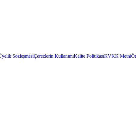
Üyelik Sözleşmesi
Çerezlerin Kullanımı
Kalite Politikası
KVKK Metni
Ön