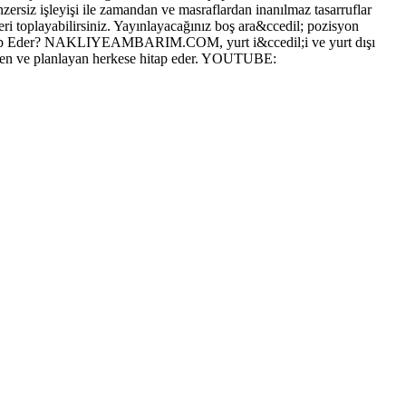
enzersiz işleyişi ile zamandan ve masraflardan inanılmaz tasarruflar
eri toplayabilirsiniz. Yayınlayacağınız boş ara&ccedil; pozisyon
re Hitap Eder? NAKLIYEAMBARIM.COM, yurt i&ccedil;i ve yurt dışı
steyen ve planlayan herkese hitap eder. YOUTUBE: