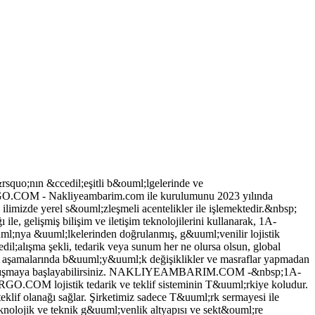
o;nın &ccedil;eşitli b&ouml;lgelerinde ve
ARGO.COM - Nakliyeambarim.com ile kurulumunu 2023 yılında
limizde yerel s&ouml;zleşmeli acentelikler ile işlemektedir.&nbsp;
, gelişmiş bilişim ve iletişim teknolojilerini kullanarak, 1A-
;nya &uuml;lkelerinden doğrulanmış, g&uuml;venilir lojistik
edil;alışma şekli, tedarik veya sunum her ne olursa olsun, global
uml;m aşamalarında b&uuml;y&uuml;k değişiklikler ve masraflar yapmadan
 &ccedil;alışmaya başlayabilirsiniz. NAKLIYEAMBARIM.COM -&nbsp;1A-
M lojistik tedarik ve teklif sisteminin T&uuml;rkiye koludur.
klif olanağı sağlar. Şirketimiz sadece T&uuml;rk sermayesi ile
nolojik ve teknik g&uuml;venlik altyapısı ve sekt&ouml;re