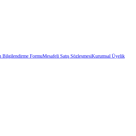
 Bilgilendirme Formu
Mesafeli Satış Sözleşmesi
Kurumsal Üyelik