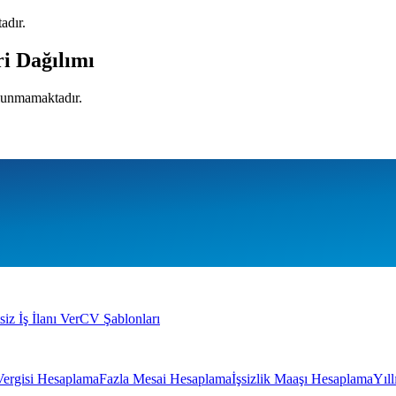
adır.
ri Dağılımı
ulunmamaktadır.
siz İş İlanı Ver
CV Şablonları
Vergisi Hesaplama
Fazla Mesai Hesaplama
İşsizlik Maaşı Hesaplama
Yıl