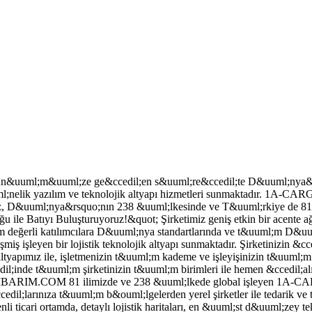
uuml;m&uuml;ze ge&ccedil;en s&uuml;re&ccedil;te D&uuml;nya&rsqu
;nelik yazılım ve teknolojik altyapı hizmetleri sunmaktadır. 1A-C
ımız, D&uuml;nya&rsquo;nın 238 &uuml;lkesinde ve T&uuml;rkiye de 81 i
 Batıyı Buluşturuyoruz!&quot; Şirketimiz geniş etkin bir acente ağı ile
ğerli katılımcılara D&uuml;nya standartlarında ve t&uuml;m D&uuml
miş işleyen bir lojistik teknolojik altyapı sunmaktadır. Şirketinizin &cc
eklif altyapımız ile, işletmenizin t&uuml;m kademe ve işleyişinizin t&u
lar i&ccedil;inde t&uuml;m şirketinizin t&uuml;m birimleri ile hemen
.COM 81 ilimizde ve 238 &uuml;lkede global işleyen 1A-CARGO.CO
l;larınıza t&uuml;m b&ouml;lgelerden yerel şirketler ile tedarik ve te
ari ortamda, detaylı lojistik haritaları, en &uuml;st d&uuml;zey tek