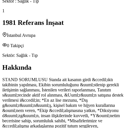
Sektör :
Sağlık - Tıp
1
1981 Referans İnşaat
İstanbul Avrupa
0
Takipçi
Sektör:
Sağlık - Tıp
Hakkında
STAND SORUMLUSU Standa ait kasanın girdi &ccedil;ıktı
takibinin yapılması, Ekibin sorumluluğunu &uuml;stlenip gerekli
iletişimin sağlanması, İstenilen verileri raporlanması, Tanıtım
s&uuml;recinde aktif rol alınması, &Uuml;r&uuml;n satışına destek
verilmesi i&ccedil;in; *En az lise mezunu, *Dış
g&ouml;r&uuml;n&uuml;ş, kişisel bakım ve hijyen kurallarına
&ouml;nem veren, *Ekip &ccedil;alışmasına yatkın, *Diksiyonu
d&uuml;zg&uuml;n, insan ilişkilerinde kuvvetli, *Y&ouml;netim
becerisine sahip, sorumluluk sahibi, *Misafirlerimize ve
&ccedil;alışma arkadaşlarına pozitif tutum sergileyen,