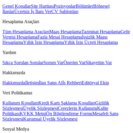
Genel Koşullar
Site Haritası
Pozisyonlar
Bölümler
Bölgesel
İlanlar
Ücretsiz İş İlanı Ver
CV Şablonları
Hesaplama Araçları
Tüm Hesaplama Araçları
Maaş Hesaplama
Tazminat Hesaplama
Gelir
Vergisi Hesaplama
Fazla Mesai Hesaplama
İşsizlik Maaşı
Hesaplama
Yıllık İzin Hesaplama
Yıllık İzin Ücreti Hesaplama
Yardım
Sıkça Sorulan Sorular
Sorum Var
Önerim Var
Şikayetim Var
Hakkımızda
Hakkımızda
İletişim
İlan Satın Al
İş Rehberi
Editöryal Ekip
Veri Politikamız
Kullanım Koşulları
Kredi Kartı Saklama Koşulları
Gizlilik
Sözleşmesi
Üyelik Sözleşmesi
Çerezlerin Kullanımı
Kalite
Politikası
KVKK Metni
Ön Bilgilendirme Formu
Mesafeli Satış
Sözleşmesi
Kurumsal Üyelik Sözleşmesi
Sosyal Medya