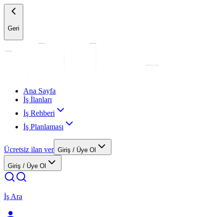
Geri
Ana Sayfa
İş İlanları
İş Rehberi
İş Planlaması
Ücretsiz ilan ver
Giriş / Üye Ol
Giriş / Üye Ol
İş Ara