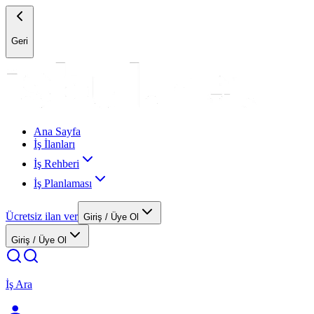
Geri
Ana Sayfa
İş İlanları
İş Rehberi
İş Planlaması
Ücretsiz ilan ver
Giriş / Üye Ol
Giriş / Üye Ol
İş Ara