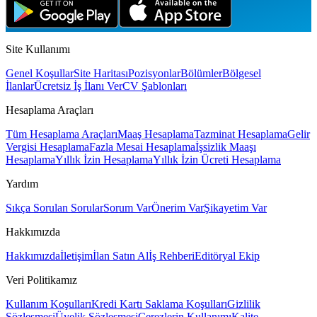
Site Kullanımı
Genel Koşullar
Site Haritası
Pozisyonlar
Bölümler
Bölgesel
İlanlar
Ücretsiz İş İlanı Ver
CV Şablonları
Hesaplama Araçları
Tüm Hesaplama Araçları
Maaş Hesaplama
Tazminat Hesaplama
Gelir
Vergisi Hesaplama
Fazla Mesai Hesaplama
İşsizlik Maaşı
Hesaplama
Yıllık İzin Hesaplama
Yıllık İzin Ücreti Hesaplama
Yardım
Sıkça Sorulan Sorular
Sorum Var
Önerim Var
Şikayetim Var
Hakkımızda
Hakkımızda
İletişim
İlan Satın Al
İş Rehberi
Editöryal Ekip
Veri Politikamız
Kullanım Koşulları
Kredi Kartı Saklama Koşulları
Gizlilik
Sözleşmesi
Üyelik Sözleşmesi
Çerezlerin Kullanımı
Kalite