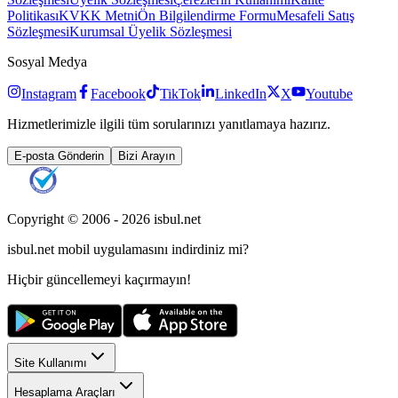
Politikası
KVKK Metni
Ön Bilgilendirme Formu
Mesafeli Satış
Sözleşmesi
Kurumsal Üyelik Sözleşmesi
Sosyal Medya
Instagram
Facebook
TikTok
LinkedIn
X
Youtube
Hizmetlerimizle ilgili tüm sorularınızı yanıtlamaya hazırız.
E-posta Gönderin
Bizi Arayın
Copyright © 2006 -
2026
isbul.net
isbul.net
mobil uygulamasını
indirdiniz mi?
Hiçbir güncellemeyi kaçırmayın!
Site Kullanımı
Hesaplama Araçları