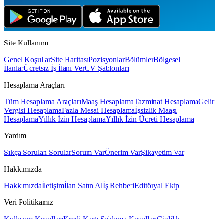
Site Kullanımı
Genel Koşullar
Site Haritası
Pozisyonlar
Bölümler
Bölgesel
İlanlar
Ücretsiz İş İlanı Ver
CV Şablonları
Hesaplama Araçları
Tüm Hesaplama Araçları
Maaş Hesaplama
Tazminat Hesaplama
Gelir
Vergisi Hesaplama
Fazla Mesai Hesaplama
İşsizlik Maaşı
Hesaplama
Yıllık İzin Hesaplama
Yıllık İzin Ücreti Hesaplama
Yardım
Sıkça Sorulan Sorular
Sorum Var
Önerim Var
Şikayetim Var
Hakkımızda
Hakkımızda
İletişim
İlan Satın Al
İş Rehberi
Editöryal Ekip
Veri Politikamız
Kullanım Koşulları
Kredi Kartı Saklama Koşulları
Gizlilik