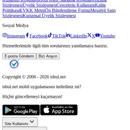
Sözleşmesi
Üyelik Sözleşmesi
Çerezlerin Kullanımı
Kalite
Politikası
KVKK Metni
Ön Bilgilendirme Formu
Mesafeli Satış
Sözleşmesi
Kurumsal Üyelik Sözleşmesi
Sosyal Medya
Instagram
Facebook
TikTok
LinkedIn
X
Youtube
Hizmetlerimizle ilgili tüm sorularınızı yanıtlamaya hazırız.
E-posta Gönderin
Bizi Arayın
Copyright © 2006 -
2026
isbul.net
isbul.net
mobil uygulamasını
indirdiniz mi?
Hiçbir güncellemeyi kaçırmayın!
Site Kullanımı