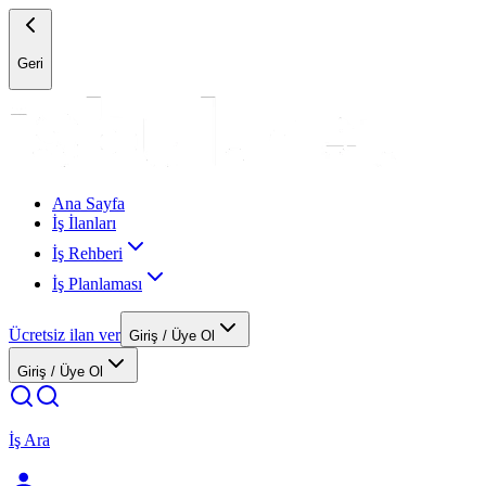
Geri
Ana Sayfa
İş İlanları
İş Rehberi
İş Planlaması
Ücretsiz ilan ver
Giriş / Üye Ol
Giriş / Üye Ol
İş Ara