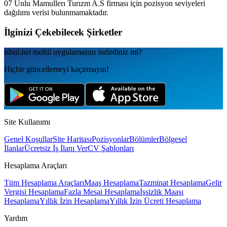
07 Unlu Mamullerı Turızm A.S
firması için pozisyon seviyeleri
dağılımı verisi bulunmamaktadır.
İlginizi Çekebilecek Şirketler
isbul.net
mobil uygulamаsını
indirdiniz mi?
Hiçbir güncellemeyi kaçırmayın!
Site Kullanımı
Genel Koşullar
Site Haritası
Pozisyonlar
Bölümler
Bölgesel
İlanlar
Ücretsiz İş İlanı Ver
CV Şablonları
Hesaplama Araçları
Tüm Hesaplama Araçları
Maaş Hesaplama
Tazminat Hesaplama
Gelir
Vergisi Hesaplama
Fazla Mesai Hesaplama
İşsizlik Maaşı
Hesaplama
Yıllık İzin Hesaplama
Yıllık İzin Ücreti Hesaplama
Yardım