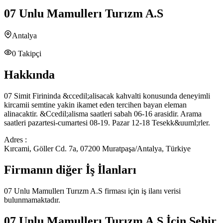
07 Unlu Mamullerı Turızm A.S
Antalya
0
Takipçi
Hakkında
07 Simit Firininda &ccedil;alisacak kahvalti konusunda deneyimli
kircamii semtine yakin ikamet eden tercihen bayan eleman
alinacaktir. &Ccedil;alisma saatleri sabah 06-16 arasidir. Arama
saatleri pazartesi-cumartesi 08-19. Pazar 12-18 Tesekk&uuml;rler.
Adres :
Kırcami, Göller Cd. 7a, 07200 Muratpaşa/Antalya, Türkiye
Firmanın diğer İş İlanları
07 Unlu Mamullerı Turızm A.S
firması için iş ilanı verisi
bulunmamaktadır.
07 Unlu Mamullerı Turızm A.S
İçin Şehir