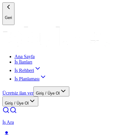
Geri
Ana Sayfa
İş İlanları
İş Rehberi
İş Planlaması
Ücretsiz ilan ver
Giriş / Üye Ol
Giriş / Üye Ol
İş Ara