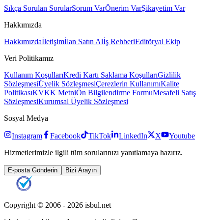
Sıkça Sorulan Sorular
Sorum Var
Önerim Var
Şikayetim Var
Hakkımızda
Hakkımızda
İletişim
İlan Satın Al
İş Rehberi
Editöryal Ekip
Veri Politikamız
Kullanım Koşulları
Kredi Kartı Saklama Koşulları
Gizlilik
Sözleşmesi
Üyelik Sözleşmesi
Çerezlerin Kullanımı
Kalite
Politikası
KVKK Metni
Ön Bilgilendirme Formu
Mesafeli Satış
Sözleşmesi
Kurumsal Üyelik Sözleşmesi
Sosyal Medya
Instagram
Facebook
TikTok
LinkedIn
X
Youtube
Hizmetlerimizle ilgili tüm sorularınızı yanıtlamaya hazırız.
E-posta Gönderin
Bizi Arayın
Copyright © 2006 -
2026
isbul.net