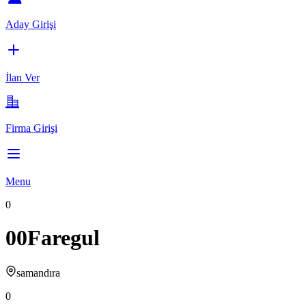
Aday Girişi
İlan Ver
Firma Girişi
Menu
0
00Faregul
samandıra
0