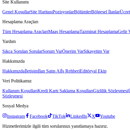
Site Kullanımı
Genel Koşullar
Site Haritası
Pozisyonlar
Bölümler
Bölgesel İlanlar
Ücret
Hesaplama Araçları
Tüm Hesaplama Araçları
Maaş Hesaplama
Tazminat Hesaplama
Gelir 
Yardım
Sıkça Sorulan Sorular
Sorum Var
Önerim Var
Şikayetim Var
Hakkımızda
Hakkımızda
İletişim
İlan Satın Al
İş Rehberi
Editöryal Ekip
Veri Politikamız
Kullanım Koşulları
Kredi Kartı Saklama Koşulları
Gizlilik Sözleşmesi
Sözleşmesi
Sosyal Medya
Instagram
Facebook
TikTok
LinkedIn
X
Youtube
Hizmetlerimizle ilgili tüm sorularınızı yanıtlamaya hazırız.