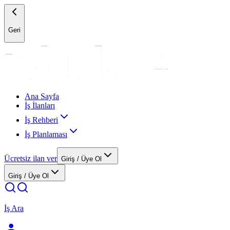
Geri
Ana Sayfa
İş İlanları
İş Rehberi
İş Planlaması
Ücretsiz ilan ver
Giriş / Üye Ol
Giriş / Üye Ol
İş Ara