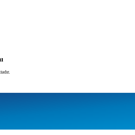
mı
tadır.