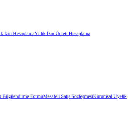
lık İzin Hesaplama
Yıllık İzin Ücreti Hesaplama
 Bilgilendirme Formu
Mesafeli Satış Sözleşmesi
Kurumsal Üyelik