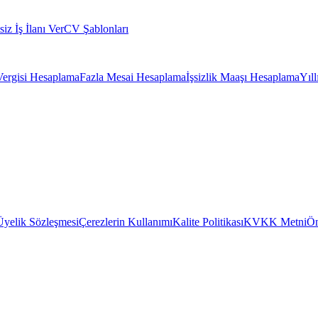
siz İş İlanı Ver
CV Şablonları
Vergisi Hesaplama
Fazla Mesai Hesaplama
İşsizlik Maaşı Hesaplama
Yıl
Üyelik Sözleşmesi
Çerezlerin Kullanımı
Kalite Politikası
KVKK Metni
Ön