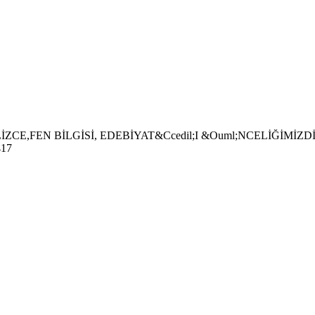
ZCE,FEN BİLGİSİ, EDEBİYAT&Ccedil;I &Ouml;NCELİĞİMİZ
17