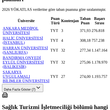
2026 YÖKATLAS verilerine göre
taban puanına göre sıralanmıştır.
Puan
Taban
Başarı
Üniversite
Kontenjan
Türü
Puan
Sırası
ANKARA MEDİPOL
TYT
3
371,93
276.818
ÜNİVERSİTESİ
HALİÇ ÜNİVERSİTESİ
TYT
4
308,18
757.238
(İSTANBUL)
HARRAN ÜNİVERSİTESİ
TYT
32
277,34
1.147.164
(ŞANLIURFA)
BANDIRMA ONYEDİ
EYLÜL ÜNİVERSİTESİ
TYT
32
275,06
1.178.970
(BALIKESİR)
SAKARYA
UYGULAMALI
TYT
27
274,00
1.193.757
BİLİMLER ÜNİVERSİTESİ
Daha Fazla Göster (7)
Sağlık Turizmi İşletmeciliği
bölümü hangi