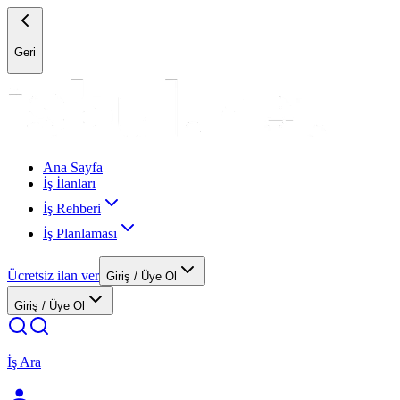
Geri
Ana Sayfa
İş İlanları
İş Rehberi
İş Planlaması
Ücretsiz ilan ver
Giriş / Üye Ol
Giriş / Üye Ol
İş Ara