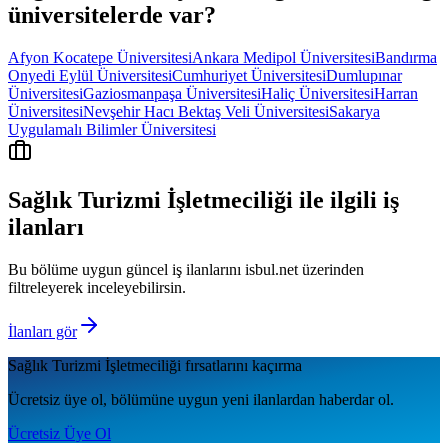
üniversitelerde var?
Afyon Kocatepe Üniversitesi
Ankara Medipol Üniversitesi
Bandırma
Onyedi Eylül Üniversitesi
Cumhuriyet Üniversitesi
Dumlupınar
Üniversitesi
Gaziosmanpaşa Üniversitesi
Haliç Üniversitesi
Harran
Üniversitesi
Nevşehir Hacı Bektaş Veli Üniversitesi
Sakarya
Uygulamalı Bilimler Üniversitesi
Sağlık Turizmi İşletmeciliği
ile ilgili iş
ilanları
Bu bölüme uygun güncel iş ilanlarını isbul.net üzerinden
filtreleyerek inceleyebilirsin.
İlanları gör
Sağlık Turizmi İşletmeciliği
fırsatlarını kaçırma
Ücretsiz üye ol, bölümüne uygun yeni ilanlardan haberdar ol.
Ücretsiz Üye Ol