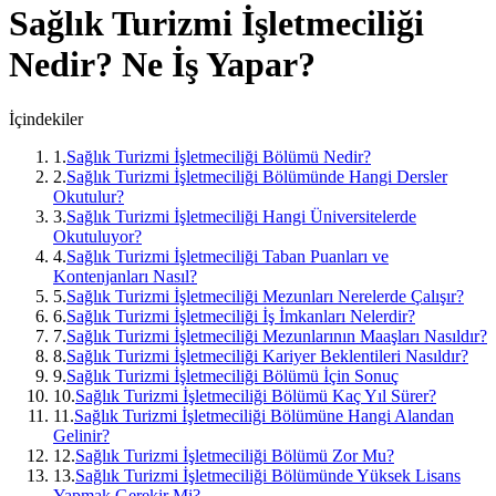
Sağlık Turizmi İşletmeciliği
Nedir? Ne İş Yapar?
İçindekiler
1
.
Sağlık Turizmi İşletmeciliği Bölümü Nedir?
2
.
Sağlık Turizmi İşletmeciliği Bölümünde Hangi Dersler
Okutulur?
3
.
Sağlık Turizmi İşletmeciliği Hangi Üniversitelerde
Okutuluyor?
4
.
Sağlık Turizmi İşletmeciliği Taban Puanları ve
Kontenjanları Nasıl?
5
.
Sağlık Turizmi İşletmeciliği Mezunları Nerelerde Çalışır?
6
.
Sağlık Turizmi İşletmeciliği İş İmkanları Nelerdir?
7
.
Sağlık Turizmi İşletmeciliği Mezunlarının Maaşları Nasıldır?
8
.
Sağlık Turizmi İşletmeciliği Kariyer Beklentileri Nasıldır?
9
.
Sağlık Turizmi İşletmeciliği Bölümü İçin Sonuç
10
.
Sağlık Turizmi İşletmeciliği Bölümü Kaç Yıl Sürer?
11
.
Sağlık Turizmi İşletmeciliği Bölümüne Hangi Alandan
Gelinir?
12
.
Sağlık Turizmi İşletmeciliği Bölümü Zor Mu?
13
.
Sağlık Turizmi İşletmeciliği Bölümünde Yüksek Lisans
Yapmak Gerekir Mi?