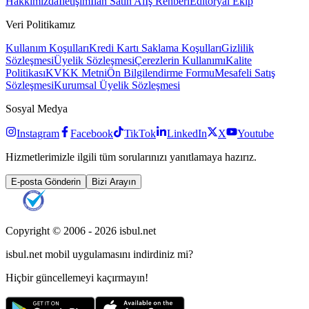
Hakkımızda
İletişim
İlan Satın Al
İş Rehberi
Editöryal Ekip
Veri Politikamız
Kullanım Koşulları
Kredi Kartı Saklama Koşulları
Gizlilik
Sözleşmesi
Üyelik Sözleşmesi
Çerezlerin Kullanımı
Kalite
Politikası
KVKK Metni
Ön Bilgilendirme Formu
Mesafeli Satış
Sözleşmesi
Kurumsal Üyelik Sözleşmesi
Sosyal Medya
Instagram
Facebook
TikTok
LinkedIn
X
Youtube
Hizmetlerimizle ilgili tüm sorularınızı yanıtlamaya hazırız.
E-posta Gönderin
Bizi Arayın
Copyright © 2006 -
2026
isbul.net
isbul.net
mobil uygulamasını
indirdiniz mi?
Hiçbir güncellemeyi kaçırmayın!