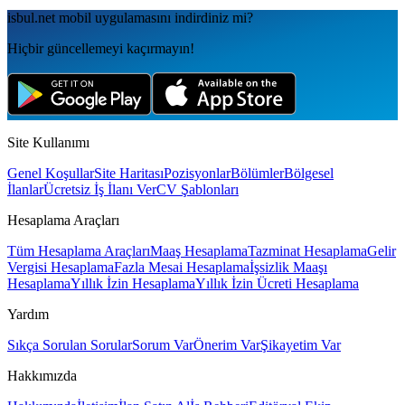
isbul.net
mobil uygulamаsını
indirdiniz mi?
Hiçbir güncellemeyi kaçırmayın!
Site Kullanımı
Genel Koşullar
Site Haritası
Pozisyonlar
Bölümler
Bölgesel
İlanlar
Ücretsiz İş İlanı Ver
CV Şablonları
Hesaplama Araçları
Tüm Hesaplama Araçları
Maaş Hesaplama
Tazminat Hesaplama
Gelir
Vergisi Hesaplama
Fazla Mesai Hesaplama
İşsizlik Maaşı
Hesaplama
Yıllık İzin Hesaplama
Yıllık İzin Ücreti Hesaplama
Yardım
Sıkça Sorulan Sorular
Sorum Var
Önerim Var
Şikayetim Var
Hakkımızda