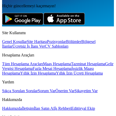
Hiçbir güncellemeyi kaçırmayın!
Site Kullanımı
Genel Koşullar
Site Haritası
Pozisyonlar
Bölümler
Bölgesel
İlanlar
Ücretsiz İş İlanı Ver
CV Şablonları
Hesaplama Araçları
Tüm Hesaplama Araçları
Maaş Hesaplama
Tazminat Hesaplama
Gelir
Vergisi Hesaplama
Fazla Mesai Hesaplama
İşsizlik Maaşı
Hesaplama
Yıllık İzin Hesaplama
Yıllık İzin Ücreti Hesaplama
Yardım
Sıkça Sorulan Sorular
Sorum Var
Önerim Var
Şikayetim Var
Hakkımızda
Hakkımızda
İletişim
İlan Satın Al
İş Rehberi
Editöryal Ekip