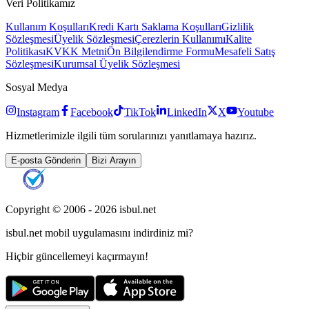
Veri Politikamız
Kullanım Koşulları
Kredi Kartı Saklama Koşulları
Gizlilik
Sözleşmesi
Üyelik Sözleşmesi
Çerezlerin Kullanımı
Kalite
Politikası
KVKK Metni
Ön Bilgilendirme Formu
Mesafeli Satış
Sözleşmesi
Kurumsal Üyelik Sözleşmesi
Sosyal Medya
Instagram
Facebook
TikTok
LinkedIn
X
Youtube
Hizmetlerimizle ilgili tüm sorularınızı yanıtlamaya hazırız.
E-posta Gönderin
Bizi Arayın
Copyright © 2006 -
2026
isbul.net
isbul.net
mobil uygulamasını
indirdiniz mi?
Hiçbir güncellemeyi kaçırmayın!