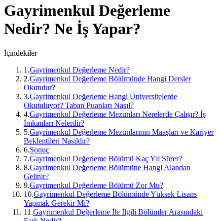
Gayrimenkul Değerleme
Nedir? Ne İş Yapar?
İçindekiler
1
.
Gayrimenkul Değerleme Nedir?
2
.
Gayrimenkul Değerleme Bölümünde Hangi Dersler
Okutulur?
3
.
Gayrimenkul Değerleme Hangi Üniversitelerde
Okutuluyor? Taban Puanları Nasıl?
4
.
Gayrimenkul Değerleme Mezunları Nerelerde Çalışır? İş
İmkanları Nelerdir?
5
.
Gayrimenkul Değerleme Mezunlarının Maaşları ve Kariyer
Beklentileri Nasıldır?
6
.
Sonuç
7
.
Gayrimenkul Değerleme Bölümü Kaç Yıl Sürer?
8
.
Gayrimenkul Değerleme Bölümüne Hangi Alandan
Gelinir?
9
.
Gayrimenkul Değerleme Bölümü Zor Mu?
10
.
Gayrimenkul Değerleme Bölümünde Yüksek Lisans
Yapmak Gerekir Mi?
11
.
Gayrimenkul Değerleme İle İlgili Bölümler Arasındaki
Fark Nedir?