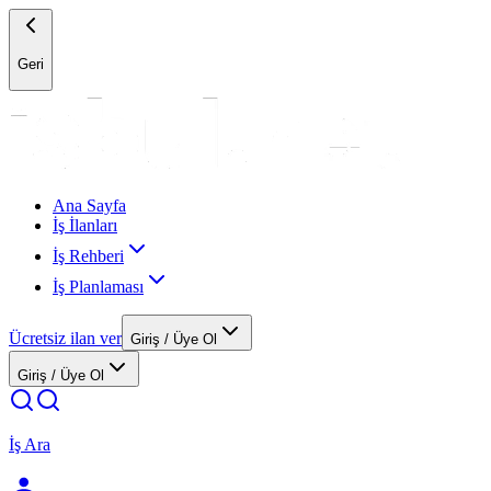
Geri
Ana Sayfa
İş İlanları
İş Rehberi
İş Planlaması
Ücretsiz ilan ver
Giriş / Üye Ol
Giriş / Üye Ol
İş Ara