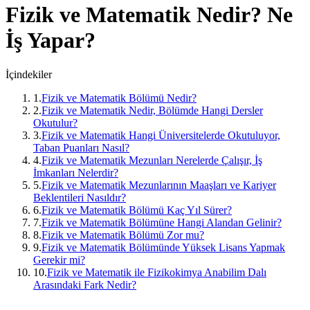
Fizik ve Matematik
Nedir? Ne
İş Yapar?
İçindekiler
1
.
Fizik ve Matematik Bölümü Nedir?
2
.
Fizik ve Matematik Nedir, Bölümde Hangi Dersler
Okutulur?
3
.
Fizik ve Matematik Hangi Üniversitelerde Okutuluyor,
Taban Puanları Nasıl?
4
.
Fizik ve Matematik Mezunları Nerelerde Çalışır, İş
İmkanları Nelerdir?
5
.
Fizik ve Matematik Mezunlarının Maaşları ve Kariyer
Beklentileri Nasıldır?
6
.
Fizik ve Matematik Bölümü Kaç Yıl Sürer?
7
.
Fizik ve Matematik Bölümüne Hangi Alandan Gelinir?
8
.
Fizik ve Matematik Bölümü Zor mu?
9
.
Fizik ve Matematik Bölümünde Yüksek Lisans Yapmak
Gerekir mi?
10
.
Fizik ve Matematik ile Fizikokimya Anabilim Dalı
Arasındaki Fark Nedir?