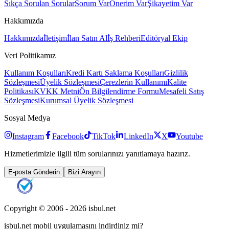
Sıkça Sorulan Sorular
Sorum Var
Önerim Var
Şikayetim Var
Hakkımızda
Hakkımızda
İletişim
İlan Satın Al
İş Rehberi
Editöryal Ekip
Veri Politikamız
Kullanım Koşulları
Kredi Kartı Saklama Koşulları
Gizlilik
Sözleşmesi
Üyelik Sözleşmesi
Çerezlerin Kullanımı
Kalite
Politikası
KVKK Metni
Ön Bilgilendirme Formu
Mesafeli Satış
Sözleşmesi
Kurumsal Üyelik Sözleşmesi
Sosyal Medya
Instagram
Facebook
TikTok
LinkedIn
X
Youtube
Hizmetlerimizle ilgili tüm sorularınızı yanıtlamaya hazırız.
E-posta Gönderin
Bizi Arayın
Copyright © 2006 -
2026
isbul.net
isbul.net
mobil uygulamasını
indirdiniz mi?