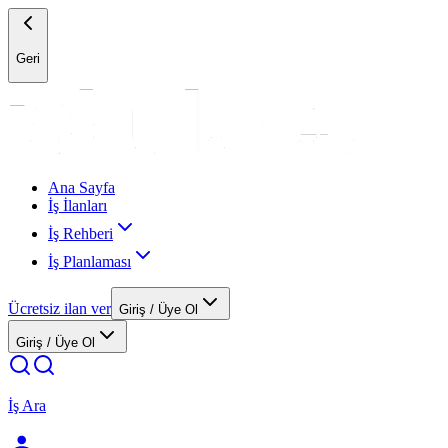
Geri
Ana Sayfa
İş İlanları
İş Rehberi
İş Planlaması
Ücretsiz ilan ver
Giriş / Üye Ol
Giriş / Üye Ol
İş Ara