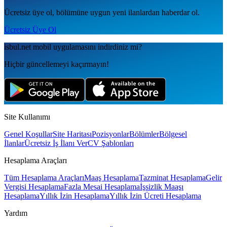
Ücretsiz üye ol, bölümüne uygun yeni ilanlardan haberdar ol.
Ücretsiz Üye Ol
isbul.net
mobil uygulamаsını
indirdiniz mi?
Hiçbir güncellemeyi kaçırmayın!
Site Kullanımı
Genel Koşullar
Site Haritası
Pozisyonlar
Bölümler
Bölgesel
İlanlar
Ücretsiz İş İlanı Ver
CV Şablonları
Hesaplama Araçları
Tüm Hesaplama Araçları
Maaş Hesaplama
Tazminat Hesaplama
Gelir
Vergisi Hesaplama
Fazla Mesai Hesaplama
İşsizlik Maaşı
Hesaplama
Yıllık İzin Hesaplama
Yıllık İzin Ücreti Hesaplama
Yardım