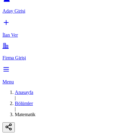
Aday Girişi
İlan Ver
Firma Girişi
Menu
Anasayfa
|
Bölümler
|
Matematik