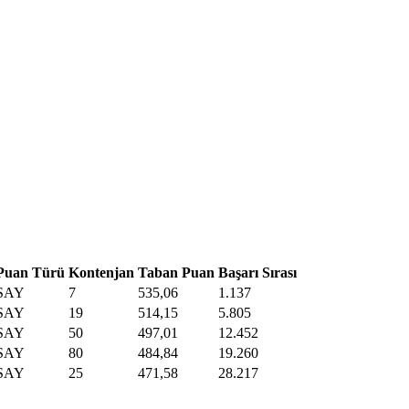
Puan Türü
Kontenjan
Taban Puan
Başarı Sırası
SAY
7
535,06
1.137
SAY
19
514,15
5.805
SAY
50
497,01
12.452
SAY
80
484,84
19.260
SAY
25
471,58
28.217