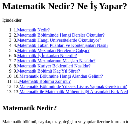
Matematik
Nedir? Ne İş Yapar?
İçindekiler
1
.
Matematik Nedir?
2
.
Matematik Bölümünde Hangi Dersler Okutulur?
3
.
Matematik Hangi Üniversitelerde Okutuluyor?
4
.
Matematik Taban Puanları ve Kontenjanları Nasıl?
5
.
Matematik Mezunları Nerelerde Çalışır?
6
.
Matematik İş İmkanları Nelerdir?
7
.
Matematik Mezunlarının Maaşları Nasıldır?
8
.
Matematik Kariyer Beklentileri Nasıldır?
9
.
Matematik Bölümü Kaç Yıl Sürer?
10
.
Matematik Bölümüne Hangi Alandan Gelinir?
11
.
Matematik Bölümü Zor mu?
12
.
Matematik Bölümünde Yüksek Lisans Yapmak Gerekir mi?
13
.
Matematik ile Matematik Mühendisliği Arasındaki Fark Ned
Matematik Nedir?
Matematik bölümü, sayılar, uzay, değişim ve yapılar üzerine kurulan 