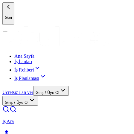
Geri
Ana Sayfa
İş İlanları
İş Rehberi
İş Planlaması
Ücretsiz ilan ver
Giriş / Üye Ol
Giriş / Üye Ol
İş Ara