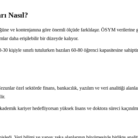
rı Nasıl?
ne ve kontenjanına göre önemli ölçüde farklılaşır. ÖSYM verilerine gö
lar daha erişilebilir bir düzeyde kalıyor.
30 kişiyle sınırlı tutulurken bazıları 60-80 öğrenci kapasitesine sahi
zunlar özel sektörde finans, bankacılık, yazılım ve veri analitiği ala
ir.
kademik kariyer hedefliyorsan yüksek lisans ve doktora süreci kaçınıl
nişledi. Veri bilimi ve yapay zeka alanlarının büyümesiyle birlikte anali