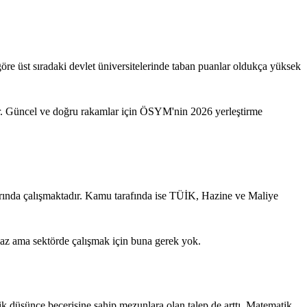
re üst sıradaki devlet üniversitelerinde taban puanlar oldukça yüksek
ptir. Güncel ve doğru rakamlar için ÖSYM'nin 2026 yerleştirme
nlarında çalışmaktadır. Kamu tarafında ise TÜİK, Hazine ve Maliye
maz ama sektörde çalışmak için buna gerek yok.
tik düşünce becerisine sahip mezunlara olan talep de arttı. Matematik