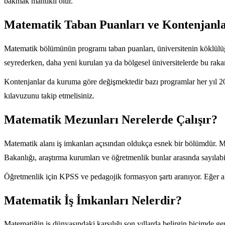
bakmak mantıklı olur.
Matematik Taban Puanları ve Kontenjanla
Matematik bölümünün programı taban puanları, üniversitenin köklülüğü
seyrederken, daha yeni kurulan ya da bölgesel üniversitelerde bu rakam
Kontenjanlar da kuruma göre değişmektedir bazı programlar her yıl 20-
kılavuzunu takip etmelisiniz.
Matematik Mezunları Nerelerde Çalışır?
Matematik alanı iş imkanları açısından oldukça esnek bir bölümdür. Me
Bakanlığı, araştırma kurumları ve öğretmenlik bunlar arasında sayılabil
Öğretmenlik için KPSS ve pedagojik formasyon şartı aranıyor. Eğer a
Matematik İş İmkanları Nelerdir?
Matematiğin iş dünyasındaki karşılığı son yıllarda belirgin biçimde ge