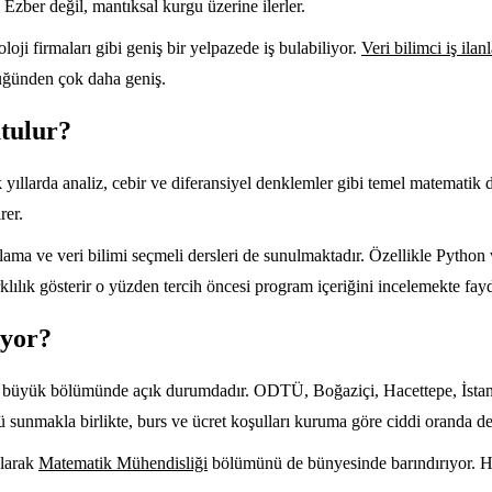
Ezber değil, mantıksal kurgu üzerine ilerler.
oloji firmaları gibi geniş bir yelpazede iş bulabiliyor.
Veri bilimci iş ilanl
düğünden çok daha geniş.
tulur?
llarda analiz, cebir ve diferansiyel denklemler gibi temel matematik ders
rer.
lama ve veri bilimi seçmeli dersleri de sunulmaktadır. Özellikle Python 
rklılık gösterir o yüzden tercih öncesi program içeriğini incelemekte fay
uyor?
in büyük bölümünde açık durumdadır. ODTÜ, Boğaziçi, Hacettepe, İstanb
ü sunmakla birlikte, burs ve ücret koşulları kuruma göre ciddi oranda de
olarak
Matematik Mühendisliği
bölümünü de bünyesinde barındırıyor. Her