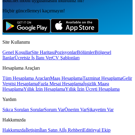
isbul.net
mobil uygulamаsını
indirdiniz mi?
Hiçbir güncellemeyi kaçırmayın!
Site Kullanımı
Genel Koşullar
Site Haritası
Pozisyonlar
Bölümler
Bölgesel
İlanlar
Ücretsiz İş İlanı Ver
CV Şablonları
Hesaplama Araçları
Tüm Hesaplama Araçları
Maaş Hesaplama
Tazminat Hesaplama
Gelir
Vergisi Hesaplama
Fazla Mesai Hesaplama
İşsizlik Maaşı
Hesaplama
Yıllık İzin Hesaplama
Yıllık İzin Ücreti Hesaplama
Yardım
Sıkça Sorulan Sorular
Sorum Var
Önerim Var
Şikayetim Var
Hakkımızda
Hakkımızda
İletişim
İlan Satın Al
İş Rehberi
Editöryal Ekip