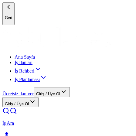
Geri
Ana Sayfa
İş İlanları
İş Rehberi
İş Planlaması
Ücretsiz ilan ver
Giriş / Üye Ol
Giriş / Üye Ol
İş Ara