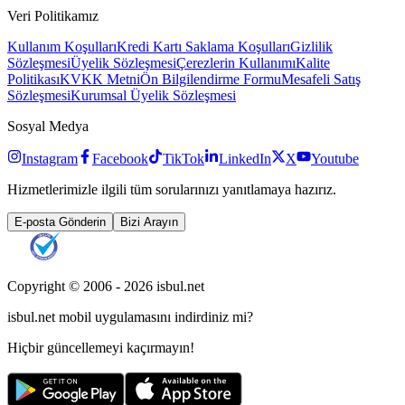
Veri Politikamız
Kullanım Koşulları
Kredi Kartı Saklama Koşulları
Gizlilik
Sözleşmesi
Üyelik Sözleşmesi
Çerezlerin Kullanımı
Kalite
Politikası
KVKK Metni
Ön Bilgilendirme Formu
Mesafeli Satış
Sözleşmesi
Kurumsal Üyelik Sözleşmesi
Sosyal Medya
Instagram
Facebook
TikTok
LinkedIn
X
Youtube
Hizmetlerimizle ilgili tüm sorularınızı yanıtlamaya hazırız.
E-posta Gönderin
Bizi Arayın
Copyright © 2006 -
2026
isbul.net
isbul.net
mobil uygulamasını
indirdiniz mi?
Hiçbir güncellemeyi kaçırmayın!