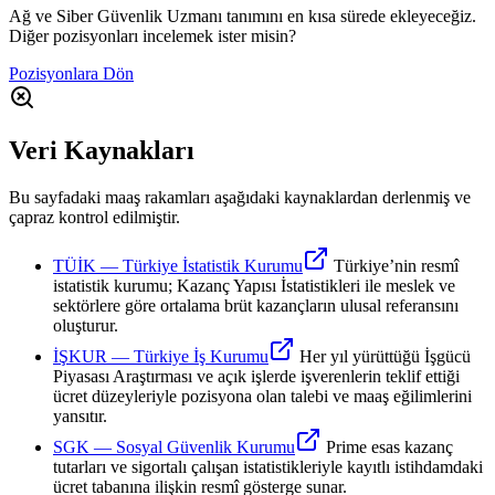
Ağ ve Siber Güvenlik Uzmanı tanımını en kısa sürede ekleyeceğiz.
Diğer pozisyonları incelemek ister misin?
Pozisyonlara Dön
Veri Kaynakları
Bu sayfadaki maaş rakamları aşağıdaki kaynaklardan derlenmiş ve
çapraz kontrol edilmiştir.
TÜİK
—
Türkiye İstatistik Kurumu
Türkiye’nin resmî
istatistik kurumu; Kazanç Yapısı İstatistikleri ile meslek ve
sektörlere göre ortalama brüt kazançların ulusal referansını
oluşturur.
İŞKUR
—
Türkiye İş Kurumu
Her yıl yürüttüğü İşgücü
Piyasası Araştırması ve açık işlerde işverenlerin teklif ettiği
ücret düzeyleriyle pozisyona olan talebi ve maaş eğilimlerini
yansıtır.
SGK
—
Sosyal Güvenlik Kurumu
Prime esas kazanç
tutarları ve sigortalı çalışan istatistikleriyle kayıtlı istihdamdaki
ücret tabanına ilişkin resmî gösterge sunar.