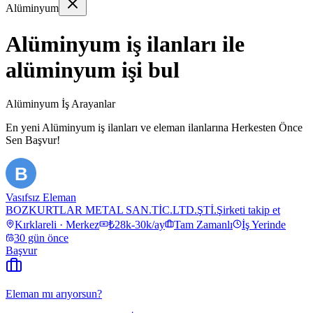
Alüminyum
Alüminyum iş ilanları ile
alüminyum işi bul
Alüminyum İş Arayanlar
En yeni
Alüminyum
iş ilanları ve eleman ilanlarına Herkesten Önce
Sen Başvur!
B
Vasıfsız Eleman
BOZKURTLAR METAL SAN.TİC.LTD.ŞTİ.
Şirketi takip et
Kırklareli · Merkez
₺28k-30k/ay
Tam Zamanlı
İş Yerinde
30 gün önce
Başvur
Eleman mı arıyorsun?