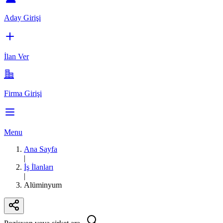
Aday Girişi
İlan Ver
Firma Girişi
Menu
Ana Sayfa
|
İş İlanları
|
Alüminyum