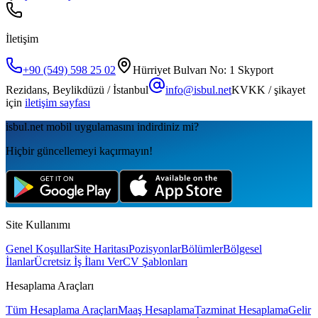
İletişim
+90 (549) 598 25 02
Hürriyet Bulvarı No: 1 Skyport
Rezidans, Beylikdüzü / İstanbul
info@isbul.net
KVKK / şikayet
için
iletişim sayfası
isbul.net
mobil uygulamаsını
indirdiniz mi?
Hiçbir güncellemeyi kaçırmayın!
Site Kullanımı
Genel Koşullar
Site Haritası
Pozisyonlar
Bölümler
Bölgesel
İlanlar
Ücretsiz İş İlanı Ver
CV Şablonları
Hesaplama Araçları
Tüm Hesaplama Araçları
Maaş Hesaplama
Tazminat Hesaplama
Gelir