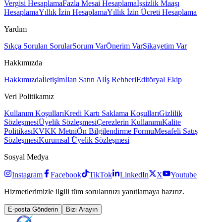
Vergisi Hesaplama
Fazla Mesai Hesaplama
İşsizlik Maaşı
Hesaplama
Yıllık İzin Hesaplama
Yıllık İzin Ücreti Hesaplama
Yardım
Sıkça Sorulan Sorular
Sorum Var
Önerim Var
Şikayetim Var
Hakkımızda
Hakkımızda
İletişim
İlan Satın Al
İş Rehberi
Editöryal Ekip
Veri Politikamız
Kullanım Koşulları
Kredi Kartı Saklama Koşulları
Gizlilik
Sözleşmesi
Üyelik Sözleşmesi
Çerezlerin Kullanımı
Kalite
Politikası
KVKK Metni
Ön Bilgilendirme Formu
Mesafeli Satış
Sözleşmesi
Kurumsal Üyelik Sözleşmesi
Sosyal Medya
Instagram
Facebook
TikTok
LinkedIn
X
Youtube
Hizmetlerimizle ilgili tüm sorularınızı yanıtlamaya hazırız.
E-posta Gönderin
Bizi Arayın