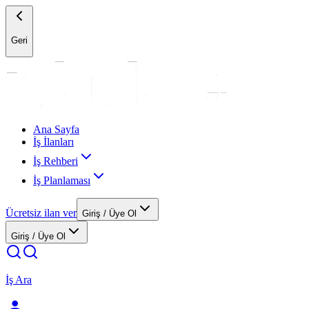
Geri
Ana Sayfa
İş İlanları
İş Rehberi
İş Planlaması
Ücretsiz ilan ver
Giriş / Üye Ol
Giriş / Üye Ol
İş Ara