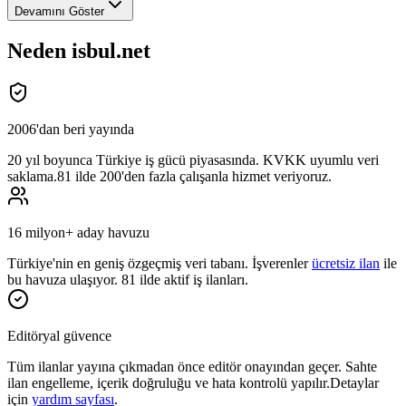
Devamını Göster
Neden isbul.net
2006'dan beri yayında
20 yıl
boyunca Türkiye iş gücü piyasasında. KVKK uyumlu veri
saklama.
81 ilde 200'den fazla çalışanla hizmet veriyoruz.
16 milyon+ aday havuzu
Türkiye'nin en geniş özgeçmiş veri tabanı. İşverenler
ücretsiz ilan
ile
bu havuza ulaşıyor. 81 ilde aktif iş ilanları.
Editöryal güvence
Tüm ilanlar yayına çıkmadan önce
editör onayından
geçer. Sahte
ilan engelleme, içerik doğruluğu ve hata kontrolü yapılır.
Detaylar
için
yardım sayfası
.