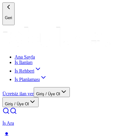
Geri
Ana Sayfa
İş İlanları
İş Rehberi
İş Planlaması
Ücretsiz ilan ver
Giriş / Üye Ol
Giriş / Üye Ol
İş Ara