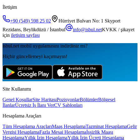
İletişim
+90 (549) 598 25 02
Hürriyet Bulvarı No: 1 Skyport
Rezidans, Beylikdüzü / İstanbul
info@isbul.net
KVKK / şikayet
için
iletişim sayfası
isbul.net
mobil uygulamаsını
indirdiniz mi?
Hiçbir güncellemeyi kaçırmayın!
Site Kullanımı
Genel Koşullar
Site Haritası
Pozisyonlar
Bölümler
Bölgesel
İlanlar
Ücretsiz İş İlanı Ver
CV Şablonları
Hesaplama Araçları
Tüm Hesaplama Araçları
Maaş Hesaplama
Tazminat Hesaplama
Gelir
Vergisi Hesaplama
Fazla Mesai Hesaplama
İşsizlik Maaşı
Hesaplama
Yıllık İzin Hesaplama
Yıllık İzin Ücreti Hesaplama