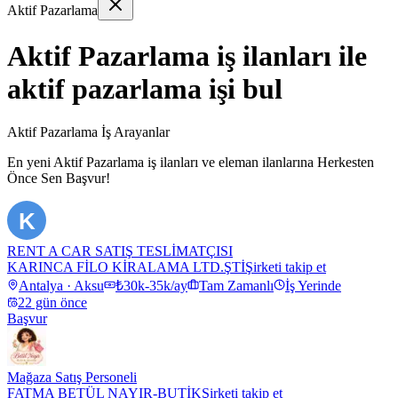
Aktif Pazarlama
Aktif Pazarlama iş ilanları ile
aktif pazarlama işi bul
Aktif Pazarlama İş Arayanlar
En yeni
Aktif Pazarlama
iş ilanları ve eleman ilanlarına Herkesten
Önce Sen Başvur!
K
RENT A CAR SATIŞ TESLİMATÇISI
KARINCA FİLO KİRALAMA LTD.ŞTİ
Şirketi takip et
Antalya · Aksu
₺30k-35k/ay
Tam Zamanlı
İş Yerinde
22 gün önce
Başvur
Mağaza Satış Personeli
FATMA BETÜL NAYIR-BUTİK
Şirketi takip et