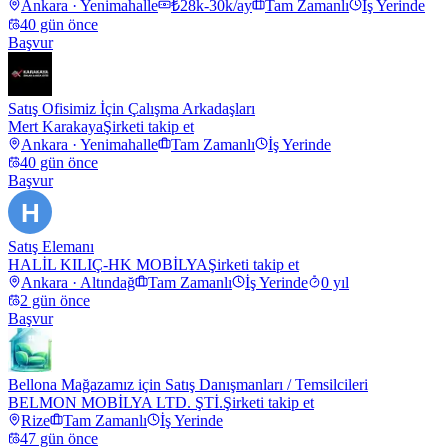
Ankara · Yenimahalle
₺28k-30k/ay
Tam Zamanlı
İş Yerinde
40 gün önce
Başvur
Satış Ofisimiz İçin Çalışma Arkadaşları
Mert Karakaya
Şirketi takip et
Ankara · Yenimahalle
Tam Zamanlı
İş Yerinde
40 gün önce
Başvur
H
Satış Elemanı
HALİL KILIÇ-HK MOBİLYA
Şirketi takip et
Ankara · Altındağ
Tam Zamanlı
İş Yerinde
0 yıl
2 gün önce
Başvur
Bellona Mağazamız için Satış Danışmanları / Temsilcileri
BELMON MOBİLYA LTD. ŞTİ.
Şirketi takip et
Rize
Tam Zamanlı
İş Yerinde
47 gün önce