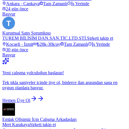
Ankara · Çankaya
Tam Zamanlı
İş Yerinde
24 gün önce
Başvur
T
Kurumsal Satış Sorumlusu
TUREM BİLİŞİM DAN.SAN.TİC.LTD.ŞTİ.
Şirketi takip et
Kocaeli · İzmit
₺28k-30k/ay
Tam Zamanlı
İş Yerinde
30 gün önce
Başvur
Yeni çalışma yolculuğun başlasın!
Tek tıkla saniyeler içinde üye ol, binlerce ilan arasından sana en
uygun olanlara başvur.
Hemen Üye Ol
Emlak Ofisimiz İçin Çalışma Arkadaşları
Mert Karakaya
Şirketi takip et