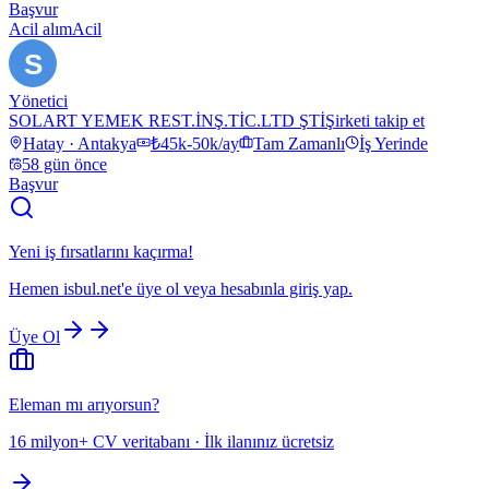
Başvur
Acil alım
Acil
S
Yönetici
SOLART YEMEK REST.İNŞ.TİC.LTD ŞTİ
Şirketi takip et
Hatay · Antakya
₺45k-50k/ay
Tam Zamanlı
İş Yerinde
58 gün önce
Başvur
Yeni iş fırsatlarını kaçırma!
Hemen
isbul.net
'e üye ol veya hesabınla giriş yap.
Üye Ol
Eleman mı arıyorsun?
16 milyon+ CV veritabanı · İlk ilanınız ücretsiz