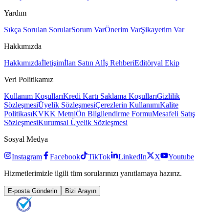
Yardım
Sıkça Sorulan Sorular
Sorum Var
Önerim Var
Şikayetim Var
Hakkımızda
Hakkımızda
İletişim
İlan Satın Al
İş Rehberi
Editöryal Ekip
Veri Politikamız
Kullanım Koşulları
Kredi Kartı Saklama Koşulları
Gizlilik
Sözleşmesi
Üyelik Sözleşmesi
Çerezlerin Kullanımı
Kalite
Politikası
KVKK Metni
Ön Bilgilendirme Formu
Mesafeli Satış
Sözleşmesi
Kurumsal Üyelik Sözleşmesi
Sosyal Medya
Instagram
Facebook
TikTok
LinkedIn
X
Youtube
Hizmetlerimizle ilgili tüm sorularınızı yanıtlamaya hazırız.
E-posta Gönderin
Bizi Arayın