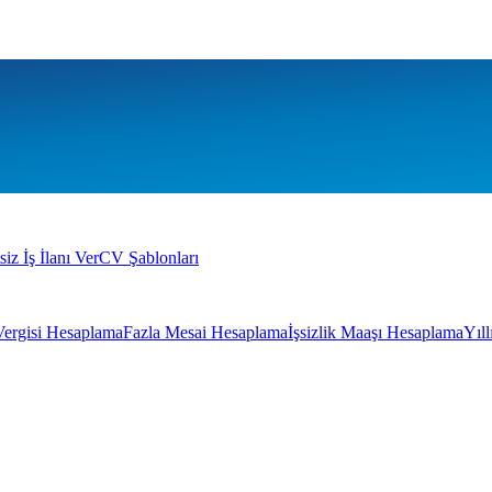
siz İş İlanı Ver
CV Şablonları
Vergisi Hesaplama
Fazla Mesai Hesaplama
İşsizlik Maaşı Hesaplama
Yıl