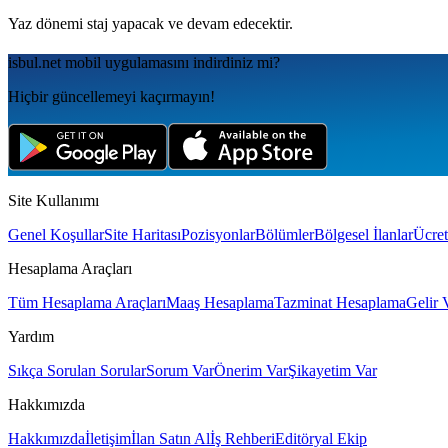
Yaz dönemi staj yapacak ve devam edecektir.
isbul.net
mobil uygulamаsını
indirdiniz mi?
Hiçbir güncellemeyi kaçırmayın!
Site Kullanımı
Genel Koşullar
Site Haritası
Pozisyonlar
Bölümler
Bölgesel İlanlar
Ücret
Hesaplama Araçları
Tüm Hesaplama Araçları
Maaş Hesaplama
Tazminat Hesaplama
Gelir 
Yardım
Sıkça Sorulan Sorular
Sorum Var
Önerim Var
Şikayetim Var
Hakkımızda
Hakkımızda
İletişim
İlan Satın Al
İş Rehberi
Editöryal Ekip