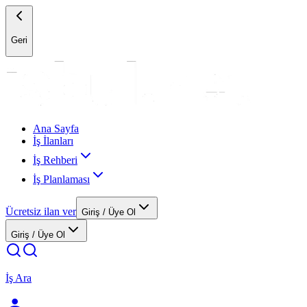
Geri
Ana Sayfa
İş İlanları
İş Rehberi
İş Planlaması
Ücretsiz ilan ver
Giriş / Üye Ol
Giriş / Üye Ol
İş Ara