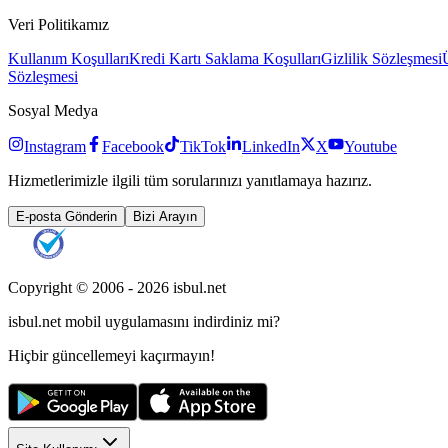
Veri Politikamız
Kullanım Koşulları
Kredi Kartı Saklama Koşulları
Gizlilik Sözleşmesi
Sözleşmesi
Sosyal Medya
Instagram
Facebook
TikTok
LinkedIn
X
Youtube
Hizmetlerimizle ilgili tüm sorularınızı yanıtlamaya hazırız.
E-posta Gönderin
Bizi Arayın
Copyright © 2006 -
2026
isbul.net
isbul.net
mobil uygulamasını
indirdiniz mi?
Hiçbir güncellemeyi kaçırmayın!