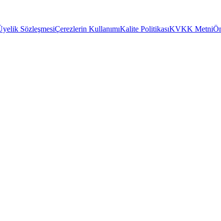
Üyelik Sözleşmesi
Çerezlerin Kullanımı
Kalite Politikası
KVKK Metni
Ön