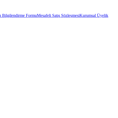
 Bilgilendirme Formu
Mesafeli Satış Sözleşmesi
Kurumsal Üyelik